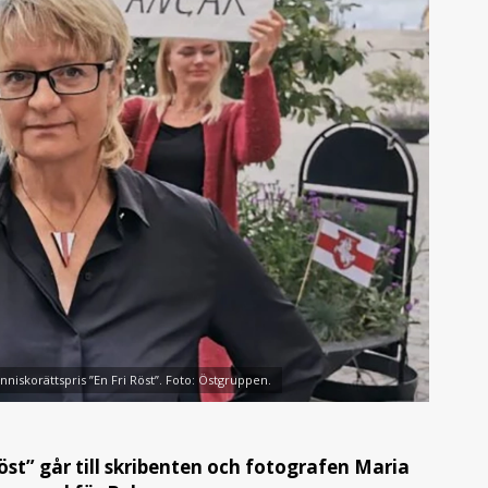
iskorättspris ”En Fri Röst”. Foto: Östgruppen.
st” går till skribenten och fotografen Maria