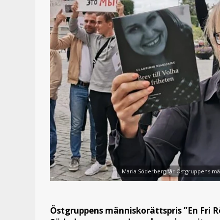
Maria Söderberg får Östgruppens männ
Östgruppens människorättspris ”En Fri Rö