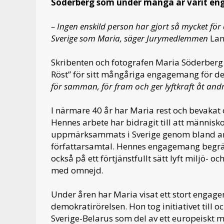
Söderberg som under många år varit eng
– Ingen enskild person har gjort så mycket fö
Sverige som Maria, säger Jurymedlemmen
Lan
Skribenten och fotografen Maria Söderberg 
Röst” för sitt mångåriga engagemang för de
för samman, för fram och ger lyftkraft åt andr
I närmare 40 år har Maria rest och bevakat o
Hennes arbete har bidragit till att människ
uppmärksammats i Sverige genom bland ann
författarsamtal. Hennes engagemang begräns
också på ett förtjänstfullt sätt lyft miljö-
med omnejd.
Under åren har Maria visat ett stort engag
demokratirörelsen. Hon tog initiativet till o
Sverige-Belarus som del av ett europeiskt m