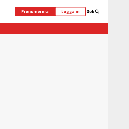
Prenumerera
Logga in
Sök