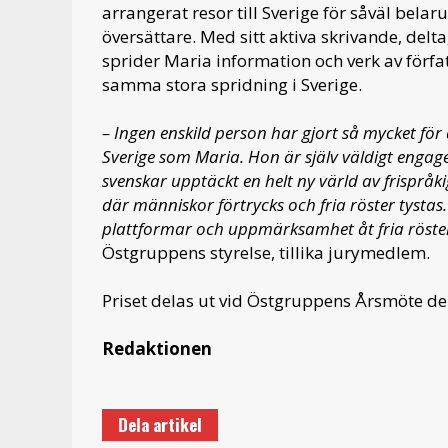
arrangerat resor till Sverige för såväl belar
översättare. Med sitt aktiva skrivande, d
sprider Maria information och verk av förfat
samma stora spridning i Sverige.
– Ingen enskild person har gjort så mycket fö
Sverige som Maria. Hon är själv väldigt enga
svenskar upptäckt en helt ny värld av frispråk
där människor förtrycks och fria röster tystas.
plattformar och uppmärksamhet åt fria röster
Östgruppens styrelse, tillika jurymedlem.
Priset delas ut vid Östgruppens Årsmöte den
Redaktionen
Dela artikel