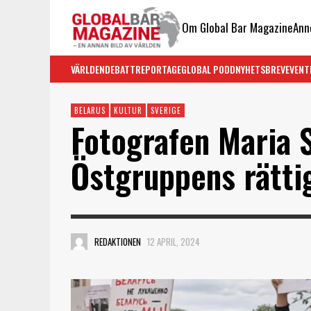
Om Global Bar Magazine
Ann
VÄRLDEN
DEBATT
REPORTAGE
GLOBAL PODD
NYHETSBREV
EVENT
BELARUS
KULTUR
SVERIGE
Fotografen Maria 
Östgruppens rätti
REDAKTIONEN
12 APRIL, 2024