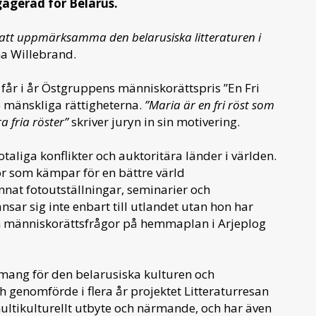
agerad för Belarus.
r att uppmärksamma den belarusiska litteraturen i
a Willebrand.
får i år Östgruppens människorättspris ”En Fri
 mänskliga rättigheterna.
”Maria är en fri röst som
a fria röster”
skriver juryn in sin motivering.
taliga konflikter och auktoritära länder i världen.
or som kämpar för en bättre värld
at fotoutställningar, seminarier och
ar sig inte enbart till utlandet utan hon har
 och människorättsfrågor på hemmaplan i Arjeplog
emang för den belarusiska kulturen och
ch genomförde i flera år projektet Litteraturresan
ultikulturellt utbyte och närmande, och har även