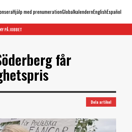
onsera
Hjälp med prenumeration
Globalkalendern
English
Español
NY PÅ JOBBET
Söderberg får
ghetspris
Dela artikel