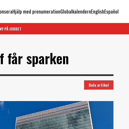
onsera
Hjälp med prenumeration
Globalkalendern
English
Español
NY PÅ JOBBET
f får sparken
Dela artikel