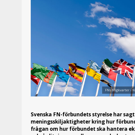
FNs högkvarter i N
Svenska FN-förbundets styrelse har sagt
meningsskiljaktigheter kring hur förbund
frågan om hur förbundet ska hantera ek