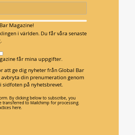
l Bar Magazine!
lingen i världen. Du får våra senaste
.
gazine får mina uppgifter.
r att ge dig nyheter från Global Bar
n avbryta din prenumeration genom
i sidfoten på nyhetsbrevet.
rm. By clicking below to subscribe, you
 transferred to Mailchimp for processing.
ctices here.