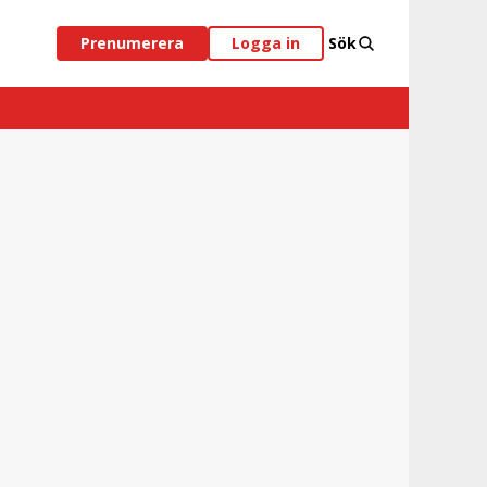
Prenumerera
Logga in
Sök