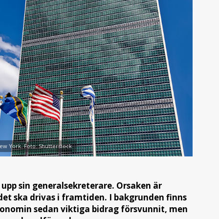
ew York. Foto: Shutterstock
 upp sin generalsekreterare. Orsaken är
et ska drivas i framtiden. I bakgrunden finns
onomin sedan viktiga bidrag försvunnit, men