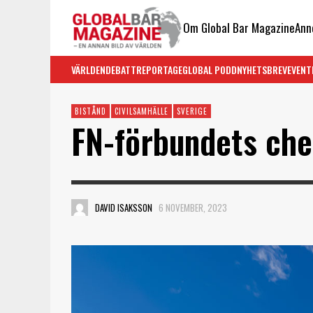
Om Global Bar Magazine
Ann
VÄRLDEN
DEBATT
REPORTAGE
GLOBAL PODD
NYHETSBREV
EVENT
BISTÅND
CIVILSAMHÄLLE
SVERIGE
FN-förbundets che
DAVID ISAKSSON
6 NOVEMBER, 2023