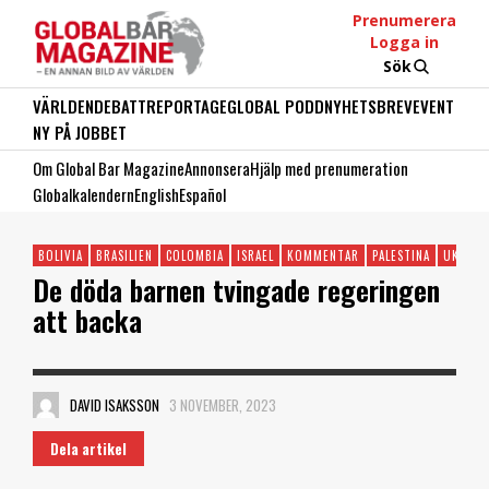
Prenumerera
Logga in
Sök
VÄRLDEN
DEBATT
REPORTAGE
GLOBAL PODD
NYHETSBREV
EVENT
NY PÅ JOBBET
Om Global Bar Magazine
Annonsera
Hjälp med prenumeration
Globalkalendern
English
Español
BOLIVIA
BRASILIEN
COLOMBIA
ISRAEL
KOMMENTAR
PALESTINA
UKRAIN
De döda barnen tvingade regeringen
att backa
DAVID ISAKSSON
3 NOVEMBER, 2023
Dela artikel