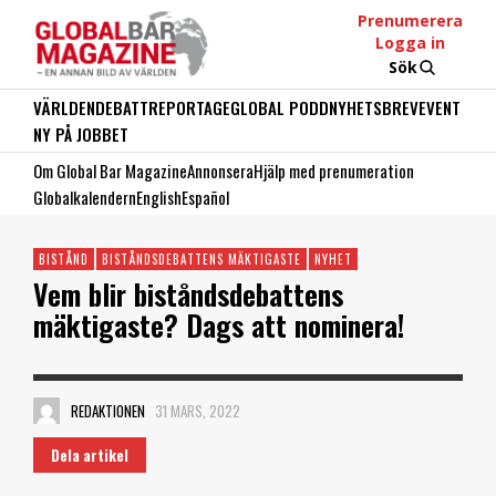
Prenumerera
Logga in
Sök
VÄRLDEN
DEBATT
REPORTAGE
GLOBAL PODD
NYHETSBREV
EVENT
NY PÅ JOBBET
Om Global Bar Magazine
Annonsera
Hjälp med prenumeration
Globalkalendern
English
Español
BISTÅND
BISTÅNDSDEBATTENS MÄKTIGASTE
NYHET
Vem blir biståndsdebattens
mäktigaste? Dags att nominera!
REDAKTIONEN
31 MARS, 2022
Dela artikel