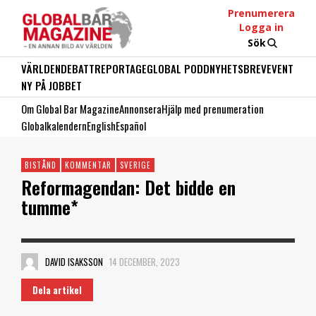
Prenumerera
Logga in
Sök
VÄRLDEN
DEBATT
REPORTAGE
GLOBAL PODD
NYHETSBREV
EVENT
NY PÅ JOBBET
Om Global Bar Magazine
Annonsera
Hjälp med prenumeration
Globalkalendern
English
Español
BISTÅND
KOMMENTAR
SVERIGE
Reformagendan: Det bidde en
tumme*
DAVID ISAKSSON
14 DECEMBER, 2023
Dela artikel