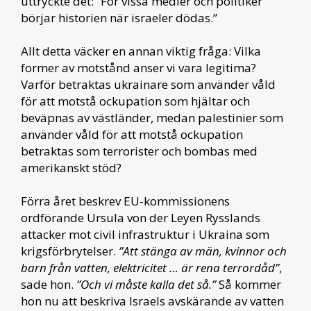
uttryckte det: ”För vissa medier och politiker
börjar historien när israeler dödas.”
Allt detta väcker en annan viktig fråga: Vilka
former av motstånd anser vi vara legitima?
Varför betraktas ukrainare som använder våld
för att motstå ockupation som hjältar och
beväpnas av västländer, medan palestinier som
använder våld för att motstå ockupation
betraktas som terrorister och bombas med
amerikanskt stöd?
Förra året beskrev EU-kommissionens
ordförande Ursula von der Leyen Rysslands
attacker mot civil infrastruktur i Ukraina som
krigsförbrytelser.
”Att stänga av män, kvinnor och
barn från vatten, elektricitet … är rena terrordåd”
,
sade hon.
”Och vi måste kalla det så.”
Så kommer
hon nu att beskriva Israels avskärande av vatten