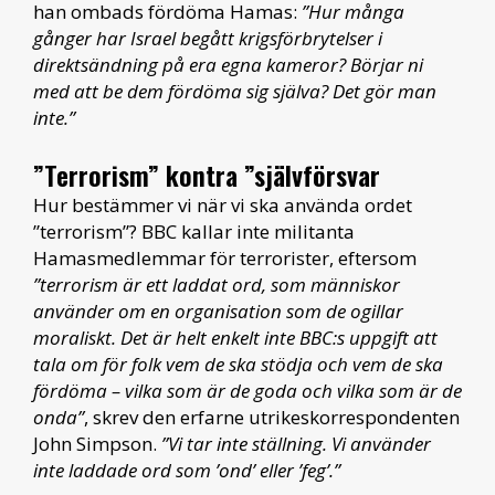
han ombads fördöma Hamas:
”Hur många
gånger har Israel begått krigsförbrytelser i
direktsändning på era egna kameror? Börjar ni
med att be dem fördöma sig själva? Det gör man
inte.”
”Terrorism” kontra ”självförsvar
Hur bestämmer vi när vi ska använda ordet
”terrorism”? BBC kallar inte militanta
Hamasmedlemmar för terrorister, eftersom
”terrorism är ett laddat ord, som människor
använder om en organisation som de ogillar
moraliskt. Det är helt enkelt inte BBC:s uppgift att
tala om för folk vem de ska stödja och vem de ska
fördöma – vilka som är de goda och vilka som är de
onda”
, skrev den erfarne utrikeskorrespondenten
John Simpson.
”Vi tar inte ställning. Vi använder
inte laddade ord som ’ond’ eller ’feg’.”