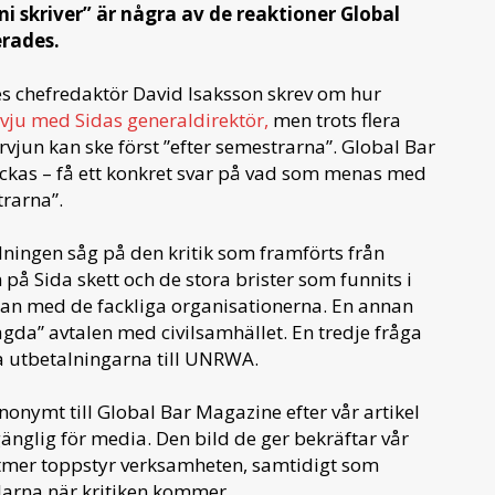
i skriver” är några av de reaktioner Global
erades.
s chefredaktör David Isaksson skrev om hur
ervju med Sidas generaldirektör,
men trots flera
ervjun kan ske först ”efter semestrarna”. Global Bar
lyckas – få ett konkret svar på vad som menas med
trarna”.
ledningen såg på den kritik som framförts från
 på Sida skett och de stora brister som funnits i
an med de fackliga organisationerna. En annan
gda” avtalen med civilsamhället. En tredje fråga
a utbetalningarna till UNRWA.
nonymt till Global Bar Magazine efter vår artikel
gänglig för media. Den bild de ger bekräftar vår
ltmer toppstyr verksamheten, samtidigt som
larna när kritiken kommer.