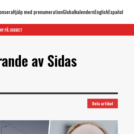
onsera
Hjälp med prenumeration
Globalkalendern
English
Español
NY PÅ JOBBET
ande av Sidas
Dela artikel