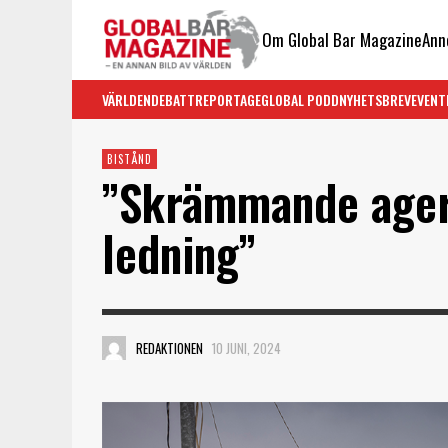
Om Global Bar Magazine
Ann
VÄRLDEN
DEBATT
REPORTAGE
GLOBAL PODD
NYHETSBREV
EVENT
BISTÅND
”Skrämmande ager
ledning”
REDAKTIONEN
10 JUNI, 2024