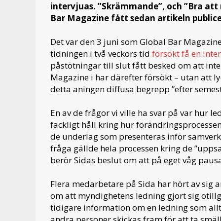
intervjuas. ”Skrämmande”, och ”Bra att n
Bar Magazine fått sedan artikeln public
Det var den 3 juni som Global Bar Magazine
tidningen i två veckors tid
försökt få en int
påstötningar till slut fått besked om att int
Magazine i har därefter försökt – utan att 
detta aningen diffusa begrepp ”efter semes
En av de frågor vi ville ha svar på var hur 
fackligt håll kring hur förändringsprocessen
de underlag som presenteras inför samverk
fråga gällde hela processen kring de ”uppsa
berör Sidas beslut om att på eget våg paus
Flera medarbetare på Sida har hört av sig a
om att myndighetens ledning gjort sig otill
tidigare information om en ledning som al
andra personer skickas fram för att ta smäl