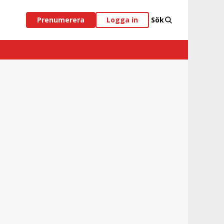
Prenumerera
Logga in
Sök