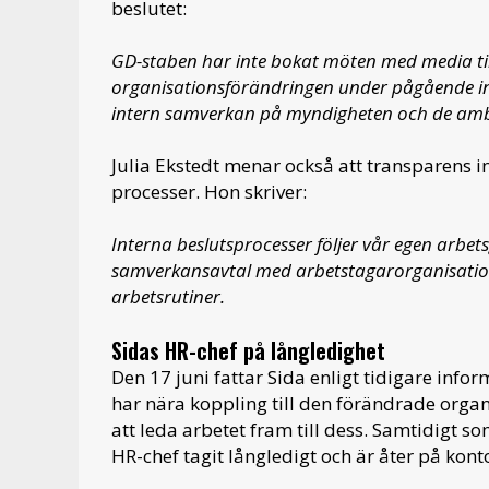
beslutet:
GD-staben har inte bokat möten med media t
organisationsförändringen under pågående in
intern samverkan på myndigheten och de amb
Julia Ekstedt menar också att transparens 
processer. Hon skriver:
Interna beslutsprocesser följer vår egen arbe
samverkansavtal med arbetstagarorganisationer
arbetsrutiner.
Sidas HR-chef på långledighet
Den 17 juni fattar Sida enligt tidigare inf
har nära koppling till den förändrade orga
att leda arbetet fram till dess. Samtidigt s
HR-chef tagit långledigt och är åter på konto