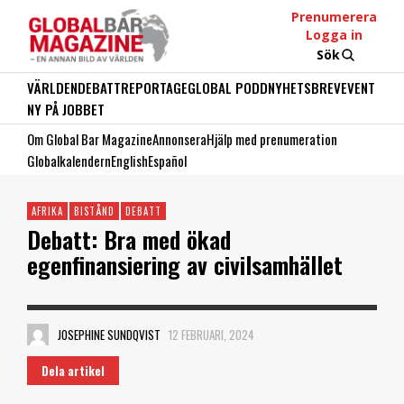
Prenumerera
Logga in
Sök
VÄRLDEN
DEBATT
REPORTAGE
GLOBAL PODD
NYHETSBREV
EVENT
NY PÅ JOBBET
Om Global Bar Magazine
Annonsera
Hjälp med prenumeration
Globalkalendern
English
Español
AFRIKA
BISTÅND
DEBATT
Debatt: Bra med ökad
egenfinansiering av civilsamhället
JOSEPHINE SUNDQVIST
12 FEBRUARI, 2024
Dela artikel