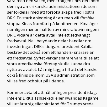
vara med den saken, men troligen finns det inom
den nya amerikanska administrationen de som
ser fördelar med att försöka skapa fred i östra
DRK. En stark anledning är att man vill försöka
stoppa Kinas framfart på kontinenten. Kina äger
nämligen mer än hälften av mineralutvinningen i
DRK. Vidare är detta avtal inte ett sedvanligt
fredsavtal. Nej, betydande delar handlar om
investeringar. DRK:s tidigare president Kabila
beskrev det också som ett handels- snarare än
ett fredsavtal. Syftet verkar snarare vara tillse att
stora amerikanska företag skulle kunna dra
nytta av avtalet. Låt mig lägga till att det kanske
också finns de inom USA:s administration som
vill se fred och slut på lidande.
Kommer avtalet att hålla? Ingen president idag,
inte ens DRK:s Tshisekedi eller Rwandas Kagame,
vill utsätta sig eller sitt land för Trumps vrede.