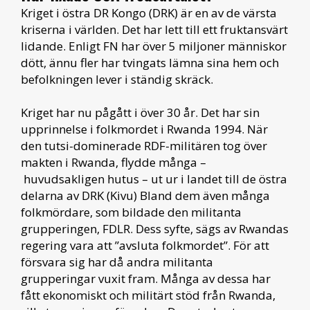
Kriget i östra DR Kongo (DRK) är en av de värsta
kriserna i världen. Det har lett till ett fruktansvärt
lidande. Enligt FN har över 5 miljoner människor
dött, ännu fler har tvingats lämna sina hem och
befolkningen lever i ständig skräck.
Kriget har nu pågått i över 30 år. Det har sin
upprinnelse i folkmordet i Rwanda 1994. När
den tutsi-dominerade RDF-militären tog över
makten i Rwanda, flydde många –
huvudsakligen hutus – ut ur i landet till de östra
delarna av DRK (Kivu) Bland dem även många
folkmördare, som bildade den militanta
grupperingen, FDLR. Dess syfte, sägs av Rwandas
regering vara att ”avsluta folkmordet”. För att
försvara sig har då andra militanta
grupperingar vuxit fram. Många av dessa har
fått ekonomiskt och militärt stöd från Rwanda,