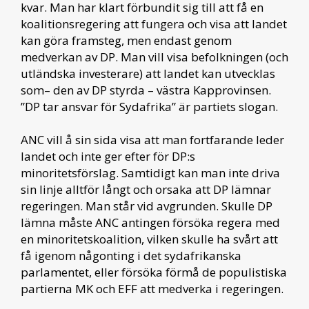
kvar. Man har klart förbundit sig till att få en
koalitionsregering att fungera och visa att landet
kan göra framsteg, men endast genom
medverkan av DP. Man vill visa befolkningen (och
utländska investerare) att landet kan utvecklas
som– den av DP styrda – västra Kapprovinsen.
”DP tar ansvar för Sydafrika” är partiets slogan.
ANC vill å sin sida visa att man fortfarande leder
landet och inte ger efter för DP:s
minoritetsförslag. Samtidigt kan man inte driva
sin linje alltför långt och orsaka att DP lämnar
regeringen. Man står vid avgrunden. Skulle DP
lämna måste ANC antingen försöka regera med
en minoritetskoalition, vilken skulle ha svårt att
få igenom någonting i det sydafrikanska
parlamentet, eller försöka förmå de populistiska
partierna MK och EFF att medverka i regeringen.