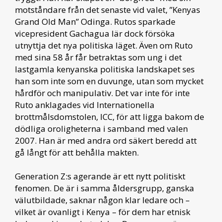
motståndare från det senaste vid valet, ”Kenyas
Grand Old Man” Odinga. Rutos sparkade
vicepresident Gachagua lär dock försöka
utnyttja det nya politiska läget. Även om Ruto
med sina 58 år får betraktas som ung i det
lastgamla kenyanska politiska landskapet ses
han som inte som en duvunge, utan som mycket
hårdför och manipulativ. Det var inte för inte
Ruto anklagades vid Internationella
brottmålsdomstolen, ICC, för att ligga bakom de
dödliga oroligheterna i samband med valen
2007. Han är med andra ord säkert beredd att
gå långt för att behålla makten.
Generation Z:s agerande är ett nytt politiskt
fenomen. De är i samma åldersgrupp, ganska
välutbildade, saknar någon klar ledare och­ –
vilket är ovanligt i Kenya – för dem har etnisk