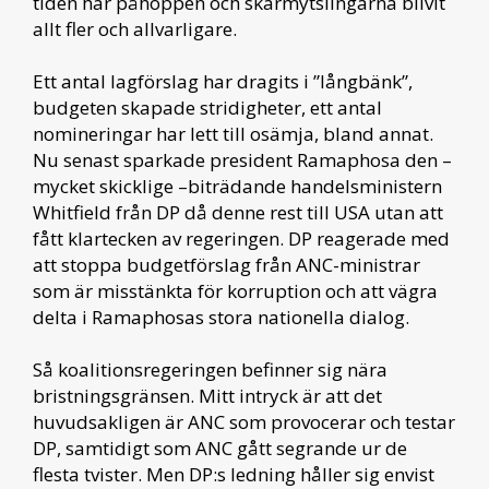
tiden har påhoppen och skärmytslingarna blivit
allt fler och allvarligare.
Ett antal lagförslag har dragits i ”långbänk”,
budgeten skapade stridigheter, ett antal
nomineringar har lett till osämja, bland annat.
Nu senast sparkade president Ramaphosa den –
mycket skicklige –biträdande handelsministern
Whitfield från DP då denne rest till USA utan att
fått klartecken av regeringen. DP reagerade med
att stoppa budgetförslag från ANC-ministrar
som är misstänkta för korruption och att vägra
delta i Ramaphosas stora nationella dialog.
Så koalitionsregeringen befinner sig nära
bristningsgränsen. Mitt intryck är att det
huvudsakligen är ANC som provocerar och testar
DP, samtidigt som ANC gått segrande ur de
flesta tvister. Men DP:s ledning håller sig envist