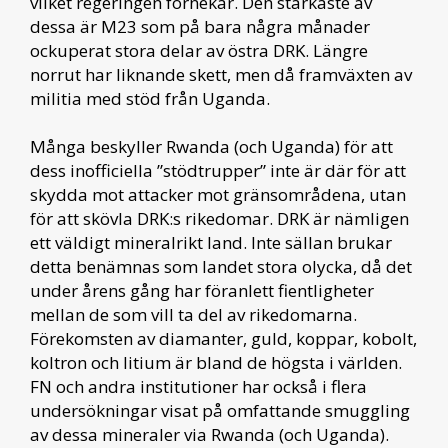
vilket regeringen förnekar. Den starkaste av
dessa är M23 som på bara några månader
ockuperat stora delar av östra DRK. Längre
norrut har liknande skett, men då framväxten av
militia med stöd från Uganda.
Många beskyller Rwanda (och Uganda) för att
dess inofficiella ”stödtrupper” inte är där för att
skydda mot attacker mot gränsområdena, utan
för att skövla DRK:s rikedomar. DRK är nämligen
ett väldigt mineralrikt land. Inte sällan brukar
detta benämnas som landet stora olycka, då det
under årens gång har föranlett fientligheter
mellan de som vill ta del av rikedomarna.
Förekomsten av diamanter, guld, koppar, kobolt,
koltron och litium är bland de högsta i världen.
FN och andra institutioner har också i flera
undersökningar visat på omfattande smuggling
av dessa mineraler via Rwanda (och Uganda).