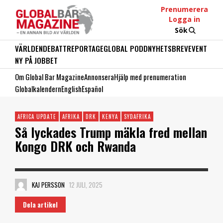
Prenumerera
Logga in
Sök
VÄRLDEN
DEBATT
REPORTAGE
GLOBAL PODD
NYHETSBREV
EVENT
NY PÅ JOBBET
Om Global Bar Magazine
Annonsera
Hjälp med prenumeration
Globalkalendern
English
Español
AFRICA UPDATE
AFRIKA
DRK
KENYA
SYDAFRIKA
Så lyckades Trump mäkla fred mellan
Kongo DRK och Rwanda
KAJ PERSSON
12 JULI, 2025
Dela artikel