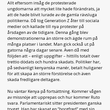
Allt eftersom insåg de protesterade
ungdomarna att mycket lite hade förändrats, ja
att de hade blivit lurade av de gamla rävsluga
politikerna. Då tog Generation Z åter till sociala
medier och kallade till nya protester på
årsdagen av de tidigare. Denna gång blev
demonstrationerna än större och ägde rum på
många platser i landet. Man gick också ut på
gatorna några dagar senare. Även då med
följden att – enligt uppgifter – hittills totalt över
trettio dödats och hundra skadats. Politiker har,
på sedvanligt kenyanska manér, betalt huliganer
för att skapa än större förstörelse och även
skada fredligare deltagare.
Nu väntar Kenya på fortsättning. Kommer vågen
av missnöje att upprepas och hur kommer Ruto
svara. Parlamentariskt sitter presidenten ganska
tryggt. Han har skapat en ”borgfred” med sin