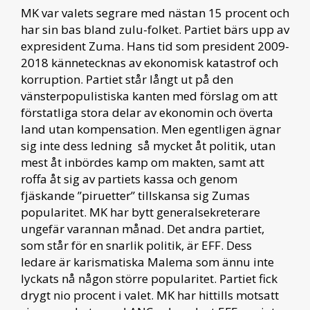
MK var valets segrare med nästan 15 procent och
har sin bas bland zulu-folket. Partiet bärs upp av
expresident Zuma. Hans tid som president 2009-
2018 kännetecknas av ekonomisk katastrof och
korruption. Partiet står långt ut på den
vänsterpopulistiska kanten med förslag om att
förstatliga stora delar av ekonomin och överta
land utan kompensation. Men egentligen ägnar
sig inte dess ledning så mycket åt politik, utan
mest åt inbördes kamp om makten, samt att
roffa åt sig av partiets kassa och genom
fjäskande ”piruetter” tillskansa sig Zumas
popularitet. MK har bytt generalsekreterare
ungefär varannan månad. Det andra partiet,
som står för en snarlik politik, är EFF. Dess
ledare är karismatiska Malema som ännu inte
lyckats nå någon större popularitet. Partiet fick
drygt nio procent i valet. MK har hittills motsatt