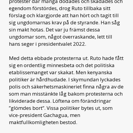
protester där många dödades och skadades och
egendom förstördes, drog Ruto tillbaka sitt
förslag och klargjorde att han hört och tagit till
sig ungdomarnas krav på de styrande. Han såg
sin makt hotas. Det var ju främst dessa
ungdomar som, något överraskande, lett till
hans seger i presidentvalet 2022.
Med detta ebbade protesterna ut. Ruto hade fått
sig en ordentlig minnesbeta och det politiska
etablissemanget var skakat. Men kenyanska
politiker är hårdhudade. I skymundan lyckades
polis och säkerhetsmaskineriet finna några av de
som man misstänkte låg bakom protesterna och
likviderade dessa. Löftena om förändringar
”glömdes bort”. Vissa politiker bytes ut, som
vice-president Gachagua, men
maktfullkomligheten bestod.