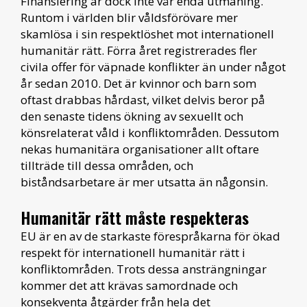
Finansiering är dock inte vår enda utmaning.
Runtom i världen blir våldsförövare mer
skamlösa i sin respektlöshet mot internationell
humanitär rätt. Förra året registrerades fler
civila offer för väpnade konflikter än under något
år sedan 2010. Det är kvinnor och barn som
oftast drabbas hårdast, vilket delvis beror på
den senaste tidens ökning av sexuellt och
könsrelaterat våld i konfliktområden.
Dessutom
nekas humanitära organisationer allt oftare
tillträde till dessa områden, och
biståndsarbetare är mer utsatta än någonsin.
Humanitär rätt måste respekteras
EU är en av de starkaste förespråkarna för ökad
respekt för internationell humanitär rätt i
konfliktområden. Trots dessa ansträngningar
kommer det att krävas samordnade och
konsekventa åtgärder från hela det