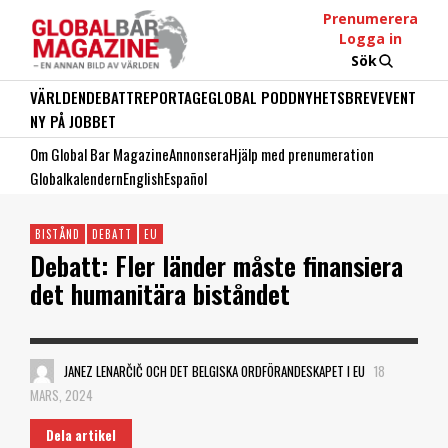
Prenumerera
Logga in
Sök
VÄRLDEN
DEBATT
REPORTAGE
GLOBAL PODD
NYHETSBREV
EVENT
NY PÅ JOBBET
Om Global Bar Magazine
Annonsera
Hjälp med prenumeration
Globalkalendern
English
Español
BISTÅND
DEBATT
EU
Debatt: Fler länder måste finansiera
det humanitära biståndet
JANEZ LENARČIČ OCH DET BELGISKA ORDFÖRANDESKAPET I EU
18
MARS, 2024
Dela artikel