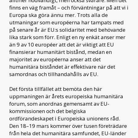
alltmer nödvändigt, men också svårare. Men det
finns en väg framåt – och förväntningar på att vi i
Europa ska göra ännu mer. Trots alla de
utmaningar som européerna har tampats med
på senare år är EU:s solidaritet med behövande
lika stark som förr. Enligt en ny enkät anser mer
än 9 av 10 européer att det är viktigt att EU
finansierar humanitärt bistånd, medan en
majoritet av européerna anser att det
humanitära biståndet är effektivare när det
samordnas och tillhandahålls av EU.
Det första tillfället att bemöta den här
uppmaningen är årets europeiska humanitära
forum, som anordnas gemensamt av EU-
kommissionen och det belgiska
ordförandeskapet i Europeiska unionens råd.
Den 18–19 mars kommer över tusen företrädare
från hela det humanitära samfundet, EU-länder