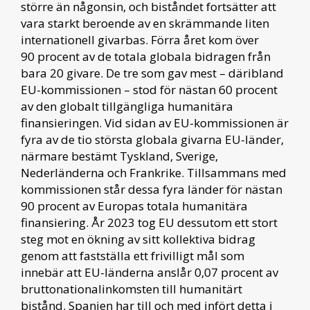
större än någonsin, och biståndet fortsätter att
vara starkt beroende av en skrämmande liten
internationell givarbas. Förra året kom över
90 procent av de totala globala bidragen från
bara 20 givare. De tre som gav mest – däribland
EU-kommissionen – stod för nästan 60 procent
av den globalt tillgängliga humanitära
finansieringen. Vid sidan av EU-kommissionen är
fyra av de tio största globala givarna EU-länder,
närmare bestämt Tyskland, Sverige,
Nederländerna och Frankrike. Tillsammans med
kommissionen står dessa fyra länder för nästan
90 procent av Europas totala humanitära
finansiering. År 2023 tog EU dessutom ett stort
steg mot en ökning av sitt kollektiva bidrag
genom att fastställa ett frivilligt mål som
innebär att EU-länderna anslår 0,07 procent av
bruttonationalinkomsten till humanitärt
bistånd. Spanien har till och med infört detta i