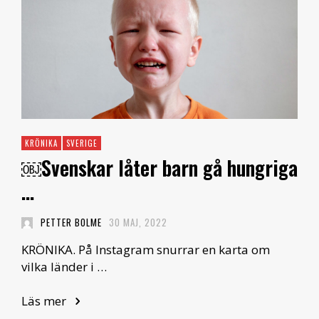
KRÖNIKA
SVERIGE
￼Svenskar låter barn gå hungriga
…
PETTER BOLME
30 MAJ, 2022
KRÖNIKA. På Instagram snurrar en karta om
vilka länder i …
Läs mer