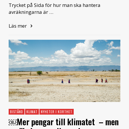
Trycket på Sida för hur man ska hantera
avräkningarna är …
Läs mer
BISTÅND
KLIMAT
NYHETER I KORTHET
￼Mer pengar till klimatet – men