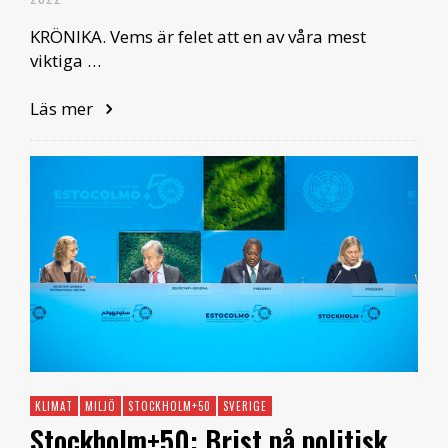
KRÖNIKA. Vems är felet att en av våra mest
viktiga …
Läs mer
KLIMAT
MILJÖ
STOCKHOLM+50
SVERIGE
Stockholm+50: Brist på politisk