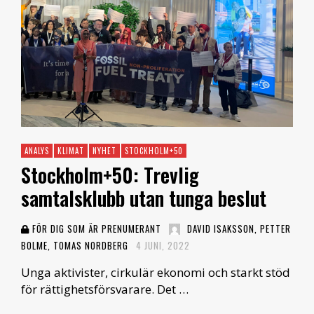
ANALYS
KLIMAT
NYHET
STOCKHOLM+50
Stockholm+50: Trevlig
samtalsklubb utan tunga beslut
FÖR DIG SOM ÄR PRENUMERANT
DAVID ISAKSSON, PETTER
BOLME, TOMAS NORDBERG
4 JUNI, 2022
Unga aktivister, cirkulär ekonomi och starkt stöd
för rättighetsförsvarare. Det …