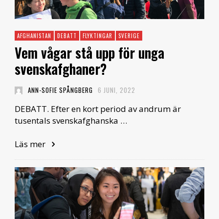
AFGHANISTAN
DEBATT
FLYKTINGAR
SVERIGE
Vem vågar stå upp för unga
svenskafghaner?
ANN-SOFIE SPÅNGBERG
6 JUNI, 2022
DEBATT. Efter en kort period av andrum är
tusentals svenskafghanska …
Läs mer