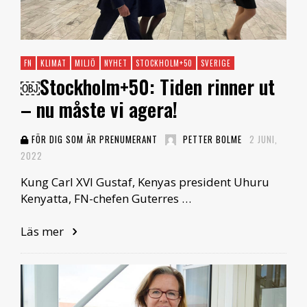
FN
KLIMAT
MILJÖ
NYHET
STOCKHOLM+50
SVERIGE
￼Stockholm+50: Tiden rinner ut
– nu måste vi agera!
FÖR DIG SOM ÄR PRENUMERANT
PETTER BOLME
2 JUNI,
2022
Kung Carl XVI Gustaf, Kenyas president Uhuru
Kenyatta, FN-chefen Guterres …
Läs mer