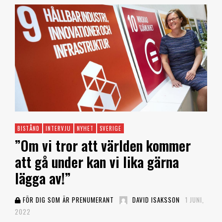
BISTÅND
INTERVJU
NYHET
SVERIGE
”Om vi tror att världen kommer
att gå under kan vi lika gärna
lägga av!”
FÖR DIG SOM ÄR PRENUMERANT
DAVID ISAKSSON
1 JUNI,
2022