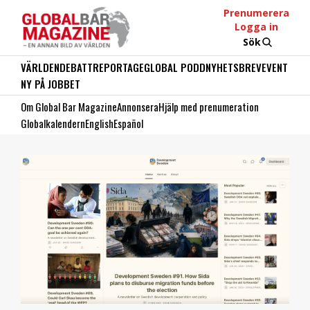
Prenumerera
Logga in
Sök
VÄRLDEN
DEBATT
REPORTAGE
GLOBAL PODD
NYHETSBREV
EVENT
NY PÅ JOBBET
Om Global Bar Magazine
Annonsera
Hjälp med prenumeration
Globalkalendern
English
Español