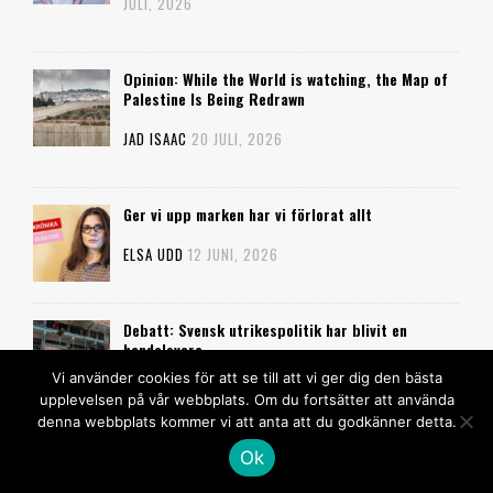
JULI, 2026
Opinion: While the World is watching, the Map of
Palestine Is Being Redrawn
JAD ISAAC
20 JULI, 2026
Ger vi upp marken har vi förlorat allt
ELSA UDD
12 JUNI, 2026
Debatt: Svensk utrikespolitik har blivit en
handelsvara
Vi använder cookies för att se till att vi ger dig den bästa
JOHAN SCHAAR
4 MAJ, 2026
upplevelsen på vår webbplats. Om du fortsätter att använda
denna webbplats kommer vi att anta att du godkänner detta.
Ok
Kriget har kastat Gaza tillbaka till 1940-talet