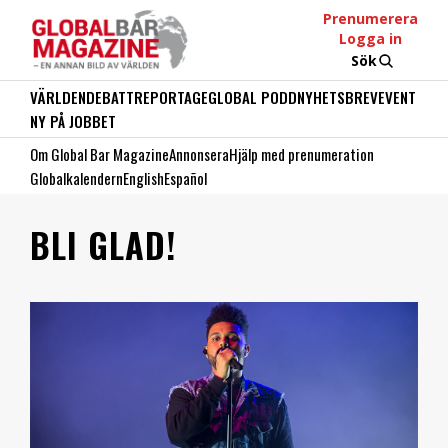
Prenumerera
Logga in
Sök
VÄRLDEN
DEBATT
REPORTAGE
GLOBAL PODD
NYHETSBREV
EVENT
NY PÅ JOBBET
Om Global Bar Magazine
Annonsera
Hjälp med prenumeration
Globalkalendern
English
Español
BLI GLAD!