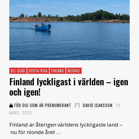
BLI GLAD
COSTA RICA
FINLAND
MEXIKO
Finland lyckligast i världen – igen
och igen!
FÖR DIG SOM ÄR PRENUMERANT
DAVID ISAKSSON
19
MARS, 2026
Finland är återigen världens lyckligaste land –
nu för nionde året …