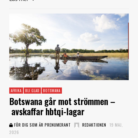
AFRIKA
BLI GLAD
BOTSWANA
Botswana går mot strömmen –
avskaffar hbtqi-lagar
FÖR DIG SOM ÄR PRENUMERANT
REDAKTIONEN
19 MAJ,
2026