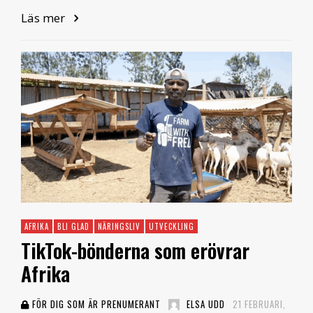
Läs mer
AFRIKA
BLI GLAD
NÄRINGSLIV
UTVECKLING
TikTok-bönderna som erövrar
Afrika
FÖR DIG SOM ÄR PRENUMERANT
ELSA UDD
21 FEBRUARI,