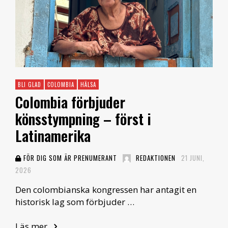
BLI GLAD
COLOMBIA
HÄLSA
Colombia förbjuder
könsstympning – först i
Latinamerika
FÖR DIG SOM ÄR PRENUMERANT
REDAKTIONEN
21 JUNI,
2026
Den colombianska kongressen har antagit en
historisk lag som förbjuder …
Läs mer