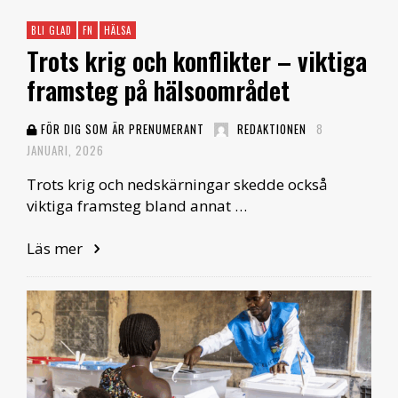
BLI GLAD
FN
HÄLSA
Trots krig och konflikter – viktiga
framsteg på hälsoområdet
FÖR DIG SOM ÄR PRENUMERANT
REDAKTIONEN
8
JANUARI, 2026
Trots krig och nedskärningar skedde också
viktiga framsteg bland annat …
Läs mer