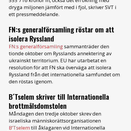
555 716 kronor in, också det en ökning med
dryga miljonen jämfört med i fjol, skriver SVT i
ett pressmeddelande.
FN:s generalförsamling röstar om att
isolera Ryssland
FN:s generalförsamling
sammanträder den
tionde oktober om Rysslands annektering av
ukrainskt territorium. EU har utarbetat en
resolution för att FN ska överväga att isolera
Ryssland från det internationella samfundet om
den röstas igenom.
B´Tselem skriver till Internationella
brottmålsdomstolen
Måndagen den tredje oktober skrev den
israeliska människorättsorganisationen
B’Tselem
till åklagaren vid Internationella