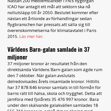
Nästan 200 medlemsländer i FN:s flygorgan
ICAO har antagit ett mål att sektorn ska nå
nollutsläpp till år 2050. Beslutet kommer efter
nästan ett årtionde av förhandlingar sedan
flygbranschen har pressats att sälla sig till
överenskommelserna för klimatavtalet i Paris
2015.
Läs mer här.
Världens Barn-galan samlade in 37
miljoner
37 miljoner kronor är resultatet från den
direktsända Världens Barn-galan som ägde rum
den 7 oktober. När galan avslutats
delredovisades årets insamlade kronor. Hittills
har 37 878 846 kronor samlats in till förmån för
barns rätt till hälsa, skola och trygghet. Detta att
jämföra med fjolårets 35 476 997 kronor. Bara
under den skälvande galakvällen samlades 18