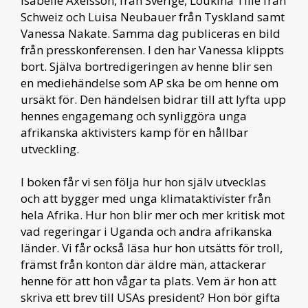
Isabelle Axelsson, från Sverige, Loukina Tille från
Schweiz och Luisa Neubauer från Tyskland samt
Vanessa Nakate. Samma dag publiceras en bild
från presskonferensen. I den har Vanessa klippts
bort. Själva bortredigeringen av henne blir sen
en mediehändelse som AP ska be om henne om
ursäkt för. Den händelsen bidrar till att lyfta upp
hennes engagemang och synliggöra unga
afrikanska aktivisters kamp för en hållbar
utveckling.
I boken får vi sen följa hur hon själv utvecklas
och att bygger med unga klimataktivister från
hela Afrika. Hur hon blir mer och mer kritisk mot
vad regeringar i Uganda och andra afrikanska
länder. Vi får också läsa hur hon utsätts för troll,
främst från konton där äldre män, attackerar
henne för att hon vågar ta plats. Vem är hon att
skriva ett brev till USAs president? Hon bör gifta