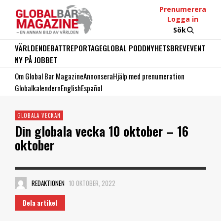
Prenumerera
Logga in
Sök
VÄRLDEN
DEBATT
REPORTAGE
GLOBAL PODD
NYHETSBREV
EVENT
NY PÅ JOBBET
Om Global Bar Magazine
Annonsera
Hjälp med prenumeration
Globalkalendern
English
Español
GLOBALA VECKAN
Din globala vecka 10 oktober – 16
oktober
REDAKTIONEN
10 OKTOBER, 2022
Dela artikel