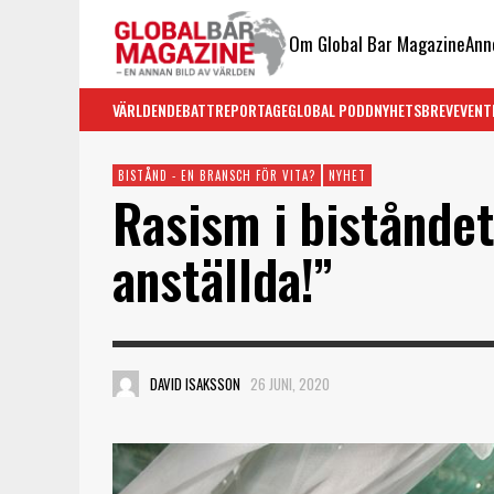
Om Global Bar Magazine
Ann
VÄRLDEN
DEBATT
REPORTAGE
GLOBAL PODD
NYHETSBREV
EVENT
BISTÅND - EN BRANSCH FÖR VITA?
NYHET
Rasism i biståndet:
anställda!”
DAVID ISAKSSON
26 JUNI, 2020