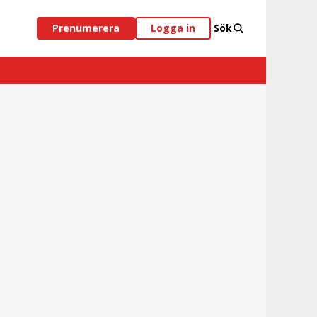
Prenumerera
Logga in
Sök