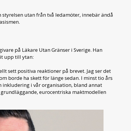
ån styrelsen utan från två ledamöter, innebär ändå
rasismen.
ivare på Läkare Utan Gränser i Sverige. Han
 upp till ytan:
ellt sett positiva reaktioner på brevet. Jag ser det
 borde ha skett för länge sedan. I minst tio års
h inkludering i vår organisation, bland annat
en grundläggande, eurocentriska maktmodellen