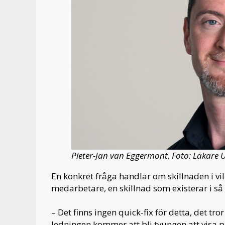
Pieter-Jan van Eggermont. Foto: Läkare 
En konkret fråga handlar om skillnaden i vil
medarbetare, en skillnad som existerar i s
– Det finns ingen quick-fix för detta, det tro
ledningen kommer att bli tvungen att visa på