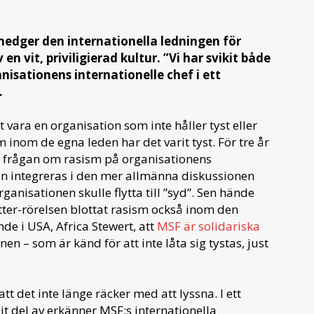
medger den internationella ledningen för
n vit, priviligierad kultur. ”Vi har svikit både
nisationens internationelle chef i ett
.
 vara en organisation som inte håller tyst eller
 inom de egna leden har det varit tyst. För tre år
p frågan om rasism på organisationens
ågan integreras i den mer allmänna diskussionen
ganisationen skulle flytta till ”syd”. Sen hände
atter-rörelsen blottat rasism också inom den
de i USA, Africa Stewert, att
MSF är solidariska
en – som är känd för att inte låta sig tystas, just
 det inte länge räcker med att lyssna. I ett
 del av erkänner MSF:s internationella