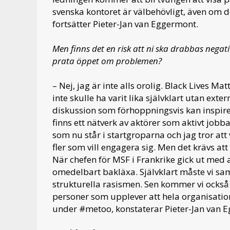
svenska kontoret är välbehövligt, även om d
fortsätter Pieter-Jan van Eggermont.
Men finns det en risk att ni ska drabbas negat
prata öppet om problemen?
– Nej, jag är inte alls orolig. Black Lives M
inte skulle ha varit lika självklart utan e
diskussion som förhoppningsvis kan inspirera
finns ett nätverk av aktörer som aktivt job
som nu står i startgroparna och jag tror att 
fler som vill engagera sig. Men det krävs att
När chefen för MSF i Frankrike gick ut med 
omedelbart bakläxa. Självklart måste vi sa
strukturella rasismen. Sen kommer vi ocks
personer som upplever att hela organisatio
under #metoo, konstaterar Pieter-Jan van 