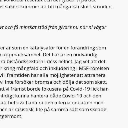
et säkert kommer att bli många känslor i stunden,
ivt och få minskat stöd från givare nu när ni vågar
atter är som en katalysator för en förändring som
xtern uppmärksamhet. Det här är en nödvändig
 biståndssektorn i dess helhet. Jag vet att det
bar kring mångfald och inkludering i MSF-rörelsen
vi i framtiden har alla möjligheter att attrahera
 vi inte försöker bromsa och dölja det som skett.
att vi främst borde fokusera på Covid-19 fick han
mtidigt kunna hantera både Covid-19 och den
å att behöva hantera den interna debatten med
nen är rasistisk, lite på samma sätt som skedde
Eggermont.