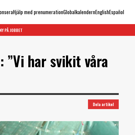
onsera
Hjälp med prenumeration
Globalkalendern
English
Español
NY PÅ JOBBET
 ”Vi har svikit våra
Dela artikel