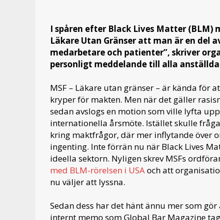
I spåren efter Black Lives Matter (BLM) 
Läkare Utan Gränser att man är en del av e
medarbetare och patienter”, skriver orga
personligt meddelande till alla anställda
MSF – Läkare utan gränser – är kända för att
kryper för makten. Men när det gäller rasism
sedan avslogs en motion som ville lyfta up
internationella årsmöte. Istället skulle fr
kring maktfrågor, där mer inflytande över or
ingenting. Inte förrän nu när Black Lives M
ideella sektorn. Nyligen skrev MSFs ordföran
med BLM-rörelsen i USA
och att organisation
nu väljer att lyssna.
Sedan dess har det hänt ännu mer som gör att
internt memo som Global Bar Magazine tagit