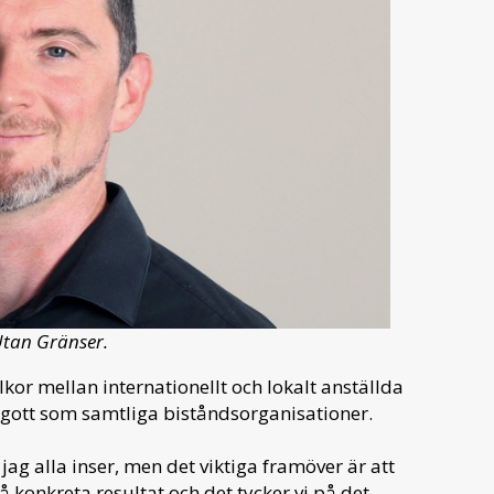
Utan Gränser.
lkor mellan internationellt och lokalt anställda
å gott som samtliga biståndsorganisationer.
r jag alla inser, men det viktiga framöver är att
 konkreta resultat och det tycker vi på det