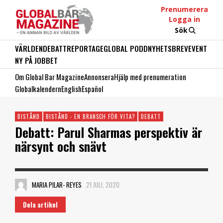
Prenumerera
Logga in
Sök
VÄRLDEN
DEBATT
REPORTAGE
GLOBAL PODD
NYHETSBREV
EVENT
NY PÅ JOBBET
Om Global Bar Magazine
Annonsera
Hjälp med prenumeration
Globalkalendern
English
Español
BISTÅND
BISTÅND - EN BRANSCH FÖR VITA?
DEBATT
Debatt: Parul Sharmas perspektiv är
närsynt och snävt
MARIA PILAR- REYES
21 JULI, 2020
Dela artikel