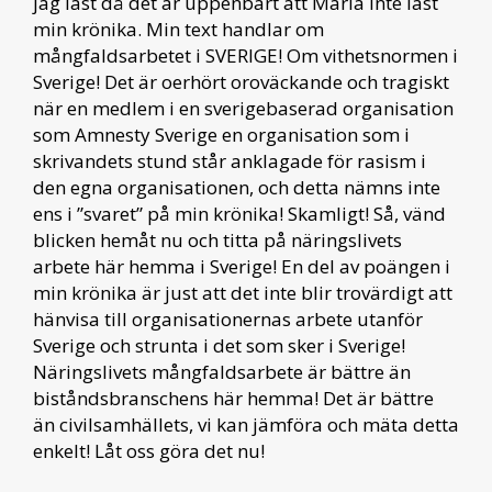
jag läst då det är uppenbart att Maria inte läst
min krönika. Min text handlar om
mångfaldsarbetet i SVERIGE! Om vithetsnormen i
Sverige! Det är oerhört oroväckande och tragiskt
när en medlem i en sverigebaserad organisation
som Amnesty Sverige en organisation som i
skrivandets stund står anklagade för rasism i
den egna organisationen, och detta nämns inte
ens i ”svaret” på min krönika! Skamligt! Så, vänd
blicken hemåt nu och titta på näringslivets
arbete här hemma i Sverige! En del av poängen i
min krönika är just att det inte blir trovärdigt att
hänvisa till organisationernas arbete utanför
Sverige och strunta i det som sker i Sverige!
Näringslivets mångfaldsarbete är bättre än
biståndsbranschens här hemma! Det är bättre
än civilsamhällets, vi kan jämföra och mäta detta
enkelt! Låt oss göra det nu!