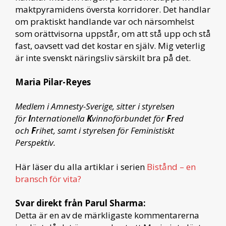
maktpyramidens översta korridorer. Det handlar
om praktiskt handlande var och närsomhelst
som orättvisorna uppstår, om att stå upp och stå
fast, oavsett vad det kostar en själv. Mig veterlig
är inte svenskt näringsliv särskilt bra på det.
Maria Pilar-Reyes
Medlem i Amnesty-Sverige, sitter i styrelsen
för
I
nternationella
K
vinnoförbundet för
F
red
och
F
rihet, samt i styrelsen för Feministiskt
Perspektiv.
Här läser du alla artiklar i serien
Bistånd – en
bransch för vita?
Svar direkt från Parul Sharma:
Detta är en av de märkligaste kommentarerna