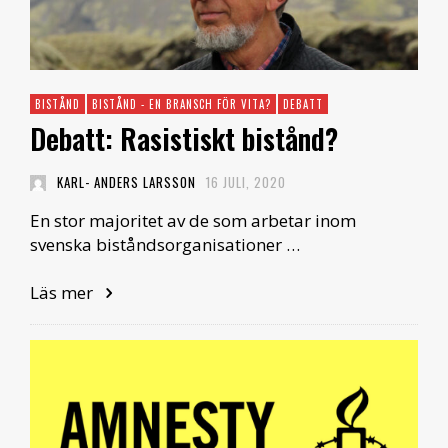
BISTÅND
BISTÅND - EN BRANSCH FÖR VITA?
DEBATT
Debatt: Rasistiskt bistånd?
KARL- ANDERS LARSSON
16 JULI, 2020
En stor majoritet av de som arbetar inom
svenska biståndsorganisationer …
Läs mer