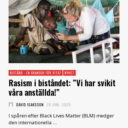
BISTÅND - EN BRANSCH FÖR VITA?
NYHET
Rasism i biståndet: ”Vi har svikit
våra anställda!”
DAVID ISAKSSON
26 JUNI, 2020
I spåren efter Black Lives Matter (BLM) medger
den internationella …