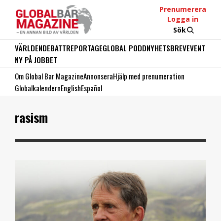
Prenumerera
Logga in
Sök
VÄRLDEN
DEBATT
REPORTAGE
GLOBAL PODD
NYHETSBREV
EVENT
NY PÅ JOBBET
Om Global Bar Magazine
Annonsera
Hjälp med prenumeration
Globalkalendern
English
Español
rasism