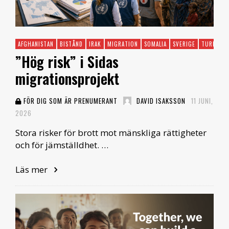
AFGHANISTAN
BISTÅND
IRAK
MIGRATION
SOMALIA
SVERIGE
TURKIET
”Hög risk” i Sidas
migrationsprojekt
FÖR DIG SOM ÄR PRENUMERANT
DAVID ISAKSSON
11 JUNI,
2026
Stora risker för brott mot mänskliga rättigheter
och för jämställdhet. …
Läs mer