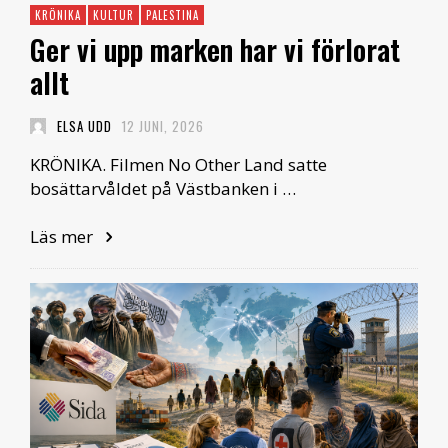
KRÖNIKA
KULTUR
PALESTINA
Ger vi upp marken har vi förlorat
allt
ELSA UDD
12 JUNI, 2026
KRÖNIKA. Filmen No Other Land satte
bosättarvåldet på Västbanken i …
Läs mer