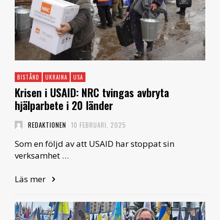
BISTÅND
UKRAINA
USA
Krisen i USAID: NRC tvingas avbryta
hjälparbete i 20 länder
REDAKTIONEN
10 FEBRUARI, 2025
Som en följd av att USAID har stoppat sin
verksamhet …
Läs mer