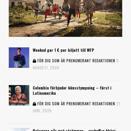
Weeknd ger 1 € per biljett till WFP
FÖR DIG SOM ÄR PRENUMERANT
REDAKTIONEN
5
AUGUSTI, 2026
Colombia förbjuder könsstympning – först i
Latinamerika
FÖR DIG SOM ÄR PRENUMERANT
REDAKTIONEN
21
JUNI, 2026
Botswana går mot strömmen – avskaffar hbtqi-