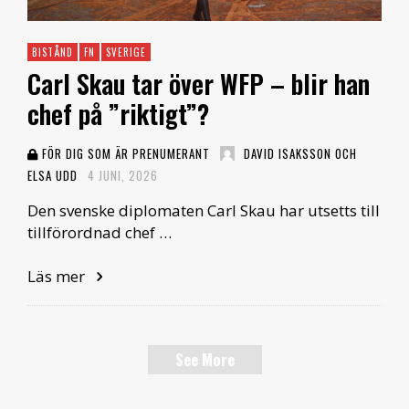
BISTÅND
FN
SVERIGE
Carl Skau tar över WFP – blir han
chef på ”riktigt”?
FÖR DIG SOM ÄR PRENUMERANT
DAVID ISAKSSON OCH
ELSA UDD
4 JUNI, 2026
Den svenske diplomaten Carl Skau har utsetts till
tillförordnad chef …
Läs mer
See More