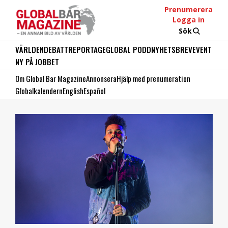
Prenumerera
Logga in
Sök
VÄRLDEN
DEBATT
REPORTAGE
GLOBAL PODD
NYHETSBREV
EVENT
NY PÅ JOBBET
Om Global Bar Magazine
Annonsera
Hjälp med prenumeration
Globalkalendern
English
Español