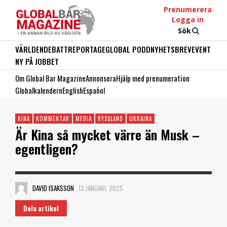
Prenumerera
Logga in
Sök
VÄRLDEN
DEBATT
REPORTAGE
GLOBAL PODD
NYHETSBREV
EVENT
NY PÅ JOBBET
Om Global Bar Magazine
Annonsera
Hjälp med prenumeration
Globalkalendern
English
Español
KINA
KOMMENTAR
MEDIA
RYSSLAND
UKRAINA
Är Kina så mycket värre än Musk –
egentligen?
DAVID ISAKSSON
13 JANUARI, 2025
Dela artikel