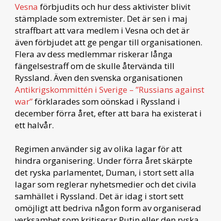
Vesna
förbjudits och hur dess aktivister blivit
stämplade som extremister. Det är sen i maj
straffbart att vara medlem i Vesna och det är
även förbjudet att ge pengar till organisationen.
Flera av dess medlemmar riskerar långa
fängelsestraff om de skulle återvända till
Ryssland. Även den svenska organisationen
Antikrigskommittén i Sverige – ”Russians against
war”
förklarades som oönskad i Ryssland i
december förra året, efter att bara ha existerat i
ett halvår.
Regimen använder sig av olika lagar för att
hindra organisering. Under förra året skärpte
det ryska parlamentet, Duman, i stort sett alla
lagar som reglerar nyhetsmedier och det civila
samhället i Ryssland. Det är idag i stort sett
omöjligt att bedriva någon form av organiserad
verksamhet som kritiserar Putin eller den ryska