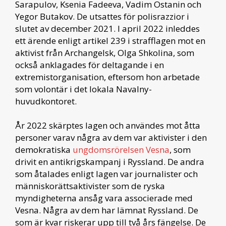
Sarapulov, Ksenia Fadeeva, Vadim Ostanin och
Yegor Butakov. De utsattes för polisrazzior i
slutet av december 2021. I april 2022 inleddes
ett ärende enligt artikel 239 i strafflagen mot en
aktivist från Archangelsk, Olga Shkolina, som
också anklagades för deltagande i en
extremistorganisation, eftersom hon arbetade
som volontär i det lokala Navalny-
huvudkontoret.
År 2022 skärptes lagen och användes mot åtta
personer varav några av dem var aktivister i den
demokratiska
ungdomsrörelsen Vesna
, som
drivit en antikrigskampanj i Ryssland. De andra
som åtalades enligt lagen var journalister och
människorättsaktivister som de ryska
myndigheterna ansåg vara associerade med
Vesna. Några av dem har lämnat Ryssland. De
som är kvar riskerar upp till två års fängelse. De