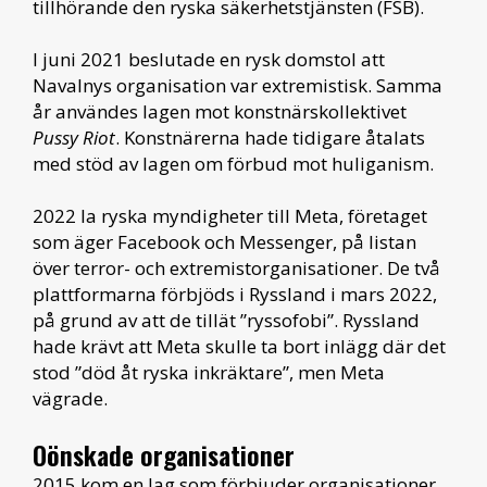
tillhörande den ryska säkerhetstjänsten (FSB).
I juni 2021 beslutade en rysk domstol att
Navalnys organisation var extremistisk. Samma
år användes lagen mot konstnärskollektivet
Pussy Riot
. Konstnärerna hade tidigare åtalats
med stöd av lagen om förbud mot huliganism.
2022 la ryska myndigheter till Meta, företaget
som äger Facebook och Messenger, på listan
över terror- och extremistorganisationer. De två
plattformarna förbjöds i Ryssland i mars 2022,
på grund av att de tillät ”ryssofobi”. Ryssland
hade krävt att Meta skulle ta bort inlägg där det
stod ”död åt ryska inkräktare”, men Meta
vägrade.
Oönskade organisationer
2015 kom en lag som förbjuder organisationer