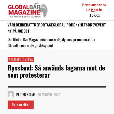
Prenumerera
Logga in
Sök
VÄRLDEN
DEBATT
REPORTAGE
GLOBAL PODD
NYHETSBREV
EVENT
NY PÅ JOBBET
Om Global Bar Magazine
Annonsera
Hjälp med prenumeration
Globalkalendern
English
Español
RYSSLAND
VESNA
Ryssland: Så används lagarna mot de
som protesterar
PETTER BOLME
20 JANUARI, 2023
Dela artikel