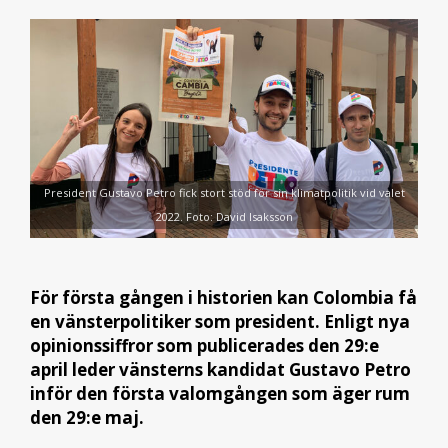
President Gustavo Petro fick stort stöd för sin klimatpolitik vid valet
2022. Foto: David Isaksson
För första gången i historien kan Colombia få
en vänsterpolitiker som president. Enligt nya
opinionssiffror som publicerades den 29:e
april leder vänsterns kandidat Gustavo Petro
inför den första valomgången som äger rum
den 29:e maj.