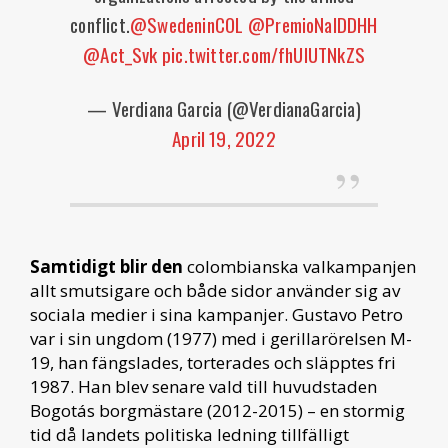
conflict.⁦
@SwedeninCOL
⁩ ⁦
@PremioNalDDHH
⁩
⁦
@Act_Svk
⁩
pic.twitter.com/fhUlUTNkZS
— Verdiana Garcia (@VerdianaGarcia)
April 19, 2022
Samtidigt blir den
colombianska valkampanjen
allt smutsigare och både sidor använder sig av
sociala medier i sina kampanjer. Gustavo Petro
var i sin ungdom (1977) med i gerillarörelsen M-
19, han fängslades, torterades och släpptes fri
1987. Han blev senare vald till huvudstaden
Bogotás borgmästare (2012-2015) – en stormig
tid då landets politiska ledning tillfälligt