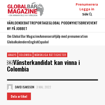
Prenumerera
Logga in
Sök
VÄRLDEN
DEBATT
REPORTAGE
GLOBAL PODD
NYHETSBREV
EVENT
NY PÅ JOBBET
Om Global Bar Magazine
Annonsera
Hjälp med prenumeration
Globalkalendern
English
Español
ANALYS
COLOMBIA
MÄNSKLIGA RÄTTIGHETER
￼Vänsterkandidat kan vinna i
Colombia
DAVID ISAKSSON
3 MAJ, 2022
Dela artikel