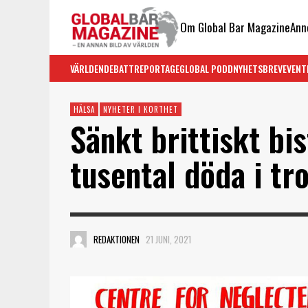
Om Global Bar Magazine
Ann
VÄRLDEN
DEBATT
REPORTAGE
GLOBAL PODD
NYHETSBREV
EVENT
HÄLSA
NYHETER I KORTHET
Sänkt brittiskt bis
tusental döda i tr
REDAKTIONEN
21 JUNI, 2021