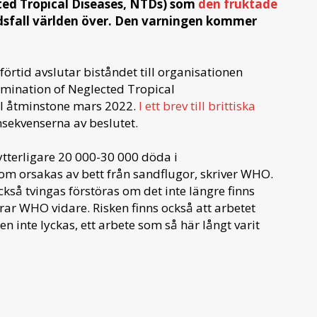
ed Tropical Diseases, NTDs) som
den fruktade
ödsfall världen över. Den varningen kommer
förtid avslutar biståndet till organisationen
imination of Neglected Tropical
ll åtminstone mars 2022.
I ett brev till brittiska
sekvenserna av beslutet.
ytterligare 20 000-30 000 döda i
om orsakas av bett från sandflugor, skriver WHO.
så tvingas förstöras om det inte längre finns
ar WHO vidare. Risken finns också att arbetet
inte lyckas, ett arbete som så här långt varit