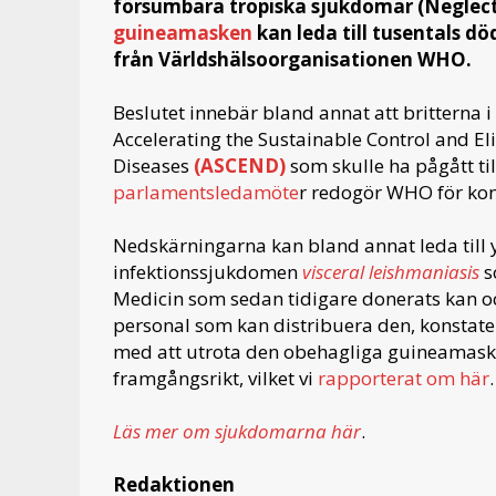
försumbara tropiska sjukdomar (Neglect
guineamasken
kan leda till tusentals d
från Världshälsoorganisationen WHO.
Beslutet innebär bland annat att britterna i 
Accelerating the Sustainable Control and El
Diseases
(ASCEND)
som skulle ha pågått ti
parlamentsledamöte
r redogör WHO för kon
Nedskärningarna kan bland annat leda till 
infektionssjukdomen
visceral leishmaniasis
s
Medicin som sedan tidigare donerats kan ock
personal som kan distribuera den, konstater
med att utrota den obehagliga guineamasken 
framgångsrikt, vilket vi
rapporterat om här
.
Läs mer om sjukdomarna här
.
Redaktionen