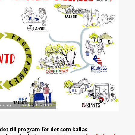
läs mer om vilka de är hos CNTD.
det till program för det som kallas