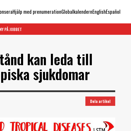
onsera
Hjälp med prenumeration
Globalkalendern
English
Español
NY PÅ JOBBET
tånd kan leda till
opiska sjukdomar
Dela artikel