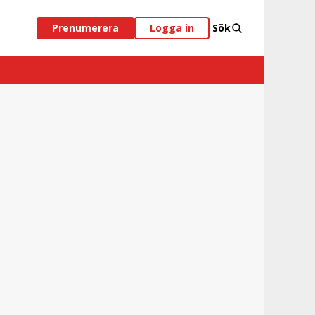
Prenumerera
Logga in
Sök