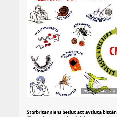
Några av sjukdomarna. 
Storbritanniens beslut att avsluta bistån