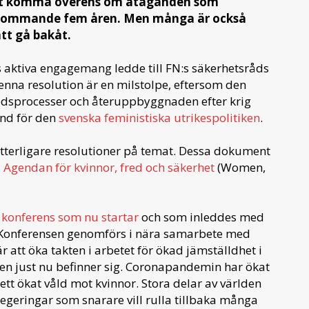
 att komma överens om åtaganden som
 kommande fem åren. Men många är också
tt gå bakåt.
s aktiva engagemang ledde till FN:s säkerhetsråds
enna resolution är en milstolpe, eftersom den
 fredsprocesser och återuppbyggnaden efter krig
und för den
svenska feministiska utrikespolitiken
.
ytterligare resolutioner på temat. Dessa dokument
i
Agendan för kvinnor, fred och säkerhet
(Women,
 konferens som nu startar
och som inleddes med
år. Konferensen genomförs i nära samarbete med
 att öka takten i arbetet för ökad jämställdhet i
den just nu befinner sig. Coronapandemin har ökat
 ett ökat våld mot kvinnor. Stora delar av världen
geringar som snarare vill rulla tillbaka många