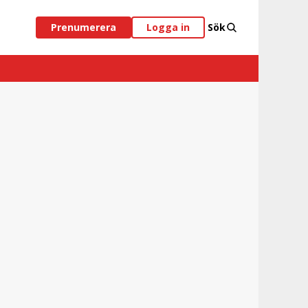
Prenumerera
Logga in
Sök