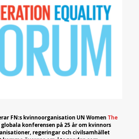
niserar FN:s kvinnoorganisation UN Women
The
 globala konferensen på 25 år om kvinnors
anisationer, regeringar och civilsamhället