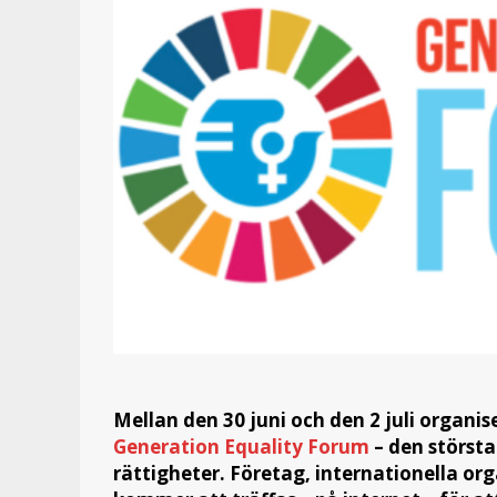
Mellan den 30 juni och den 2 juli orga
Generation Equality Forum
– den största
rättigheter. Företag, internationella org