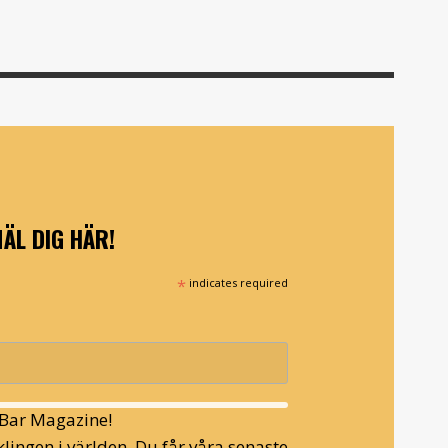
ÄL DIG HÄR!
*
indicates required
l Bar Magazine!
lingen i världen. Du får våra senaste