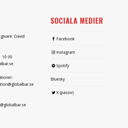
SOCIALA MEDIER
tgivare: David
Facebook
Instagram
1 10 00
lbar.se
Spotify
tioner:
Bluesky
tion@globalbar.se
X (passiv)
@globalbar.se