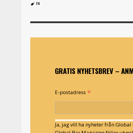
FN
GRATIS NYHETSBREV – ANM
*
E-postadress
Ja, jag vill ha nyheter från Globa
Global Bar Magazine följer utveck