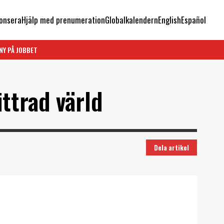
onsera
Hjälp med prenumeration
Globalkalendern
English
Español
NY PÅ JOBBET
ittrad värld
Dela artikel