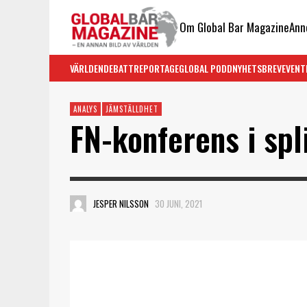
Om Global Bar Magazine
Ann
VÄRLDEN
DEBATT
REPORTAGE
GLOBAL PODD
NYHETSBREV
EVENT
ANALYS
JÄMSTÄLLDHET
FN-konferens i spl
JESPER NILSSON
30 JUNI, 2021