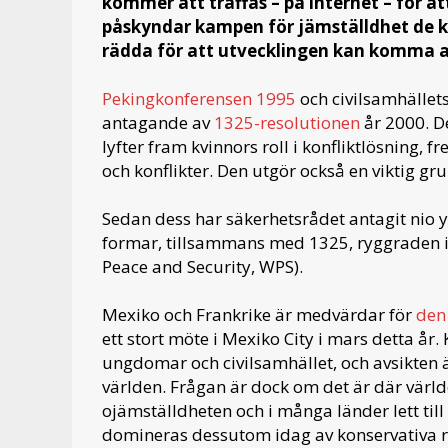
kommer att träffas – på internet – för
påskyndar kampen för jämställdhet de
rädda för att utvecklingen kan komma a
Pekingkonferensen 1995
och civilsamhället
antagande av
1325-resolutionen
år 2000. D
lyfter fram kvinnors roll i konfliktlösning,
och konflikter. Den utgör också en viktig gr
Sedan dess har säkerhetsrådet antagit nio 
formar, tillsammans med 1325, ryggraden 
Peace and Security, WPS).
Mexiko och Frankrike är medvärdar för
den
ett stort möte i Mexiko City i mars detta 
ungdomar och civilsamhället, och avsikten är
världen. Frågan är dock om det är där värl
ojämställdheten och i många länder lett till
domineras dessutom idag av konservativa re