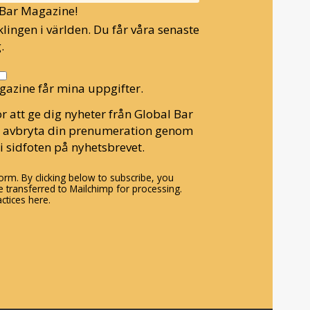
l Bar Magazine!
lingen i världen. Du får våra senaste
.
gazine får mina uppgifter.
r att ge dig nyheter från Global Bar
n avbryta din prenumeration genom
i sidfoten på nyhetsbrevet.
rm. By clicking below to subscribe, you
 transferred to Mailchimp for processing.
ctices here.