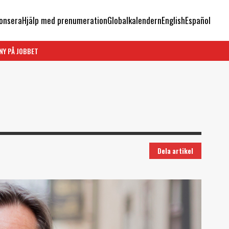
onsera
Hjälp med prenumeration
Globalkalendern
English
Español
NY PÅ JOBBET
Dela artikel