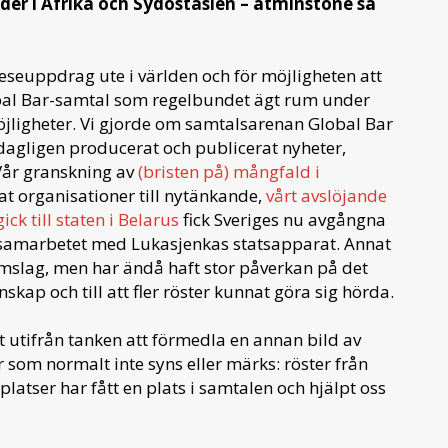
er i Afrika och Sydostasien – åtminstone så
reseuppdrag ute i världen och för möjligheten att
bal Bar-samtal som regelbundet ägt rum under
jligheter. Vi gjorde om samtalsarenan Global Bar
 dagligen producerat och publicerat nyheter,
 Vår granskning av
(bristen på) mångfald i
t organisationer till nytänkande,
vårt avslöjande
ck till staten i Belarus
fick Sveriges nu avgångna
a samarbetet med Lukasjenkas statsapparat. Annat
nomslag, men har ändå haft stor påverkan på det
nskap och till att fler röster kunnat göra sig hörda.
t utifrån tanken att förmedla en annan bild av
 som normalt inte syns eller märks: röster från
atser har fått en plats i samtalen och hjälpt oss