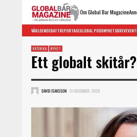
Om Global Bar Magazine
Ann
VÄRLDEN
DEBATT
REPORTAGE
GLOBAL PODD
NYHETSBREV
EVENT
KRÖNIKA
NYHET
Ett globalt skitår?
DAVID ISAKSSON
31 DECEMBER, 2020