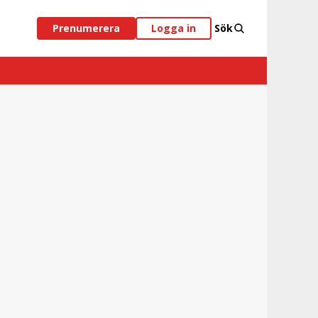
Prenumerera
Logga in
Sök