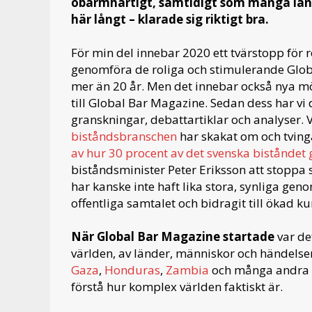
obarmhärtigt, samtidigt som många länd
här långt – klarade sig riktigt bra.
För min del innebar 2020 ett tvärstopp för 
genomföra de roliga och stimulerande Glo
mer än 20 år. Men det innebar också nya mö
till Global Bar Magazine. Sedan dess har vi
granskningar, debattartiklar och analyser.
biståndsbranschen
har skakat om och tvinga
av hur 30 procent av det svenska biståndet gi
biståndsminister Peter Eriksson att stopp
har kanske inte haft lika stora, synliga ge
offentliga samtalet och bidragit till ökad ku
När Global Bar Magazine startade
var de
världen, av länder, människor och händelser
Gaza
,
Honduras
,
Zambia
och många andra pl
förstå hur komplex världen faktiskt är.