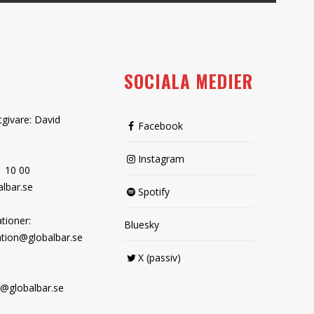
SOCIALA MEDIER
tgivare: David
Facebook
Instagram
1 10 00
lbar.se
Spotify
tioner:
Bluesky
tion@globalbar.se
X (passiv)
@globalbar.se