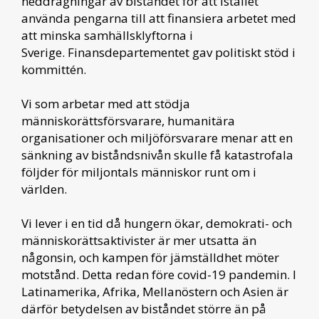
neddragningar av biståndet för att istället
använda pengarna till att finansiera arbetet med
att minska samhällsklyftorna i
Sverige. Finansdepartementet gav politiskt stöd i
kommittén.
Vi som arbetar med att stödja
människorättsförsvarare, humanitära
organisationer och miljöförsvarare menar att en
sänkning av biståndsnivån skulle få katastrofala
följder för miljontals människor runt om i
världen.
Vi lever i en tid då hungern ökar, demokrati- och
människorättsaktivister är mer utsatta än
någonsin, och kampen för jämställdhet möter
motstånd. Detta redan före covid-19 pandemin. I
Latinamerika, Afrika, Mellanöstern och Asien är
därför betydelsen av biståndet större än på