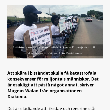
Aktivister demonstrerar mot våldet i Liberia. Ett projekts om fått
stöd av Kvinna till Kviinna. Foto: David Isaksson.
Att skära i biståndet skulle få katastrofala
konsekvenser för miljontals människor. Det
är osakligt att påstå något annat, skriver
Magnus Walan från organisationen
Diakonia.
Det är glädjande att riksdag och regering står