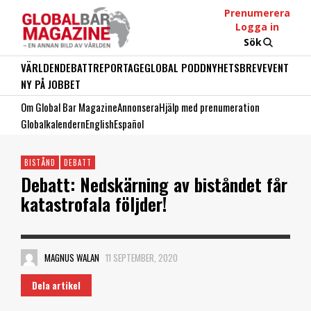
Prenumerera
Logga in
Sök
VÄRLDEN
DEBATT
REPORTAGE
GLOBAL PODD
NYHETSBREV
EVENT
NY PÅ JOBBET
Om Global Bar Magazine
Annonsera
Hjälp med prenumeration
Globalkalendern
English
Español
BISTÅND
DEBATT
Debatt: Nedskärning av biståndet får
katastrofala följder!
MAGNUS WALAN
11 SEPTEMBER, 2020
Dela artikel