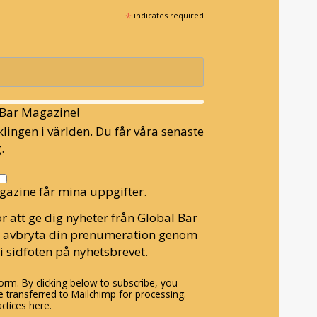
*
indicates required
l Bar Magazine!
lingen i världen. Du får våra senaste
.
gazine får mina uppgifter.
r att ge dig nyheter från Global Bar
n avbryta din prenumeration genom
i sidfoten på nyhetsbrevet.
rm. By clicking below to subscribe, you
 transferred to Mailchimp for processing.
ctices here.