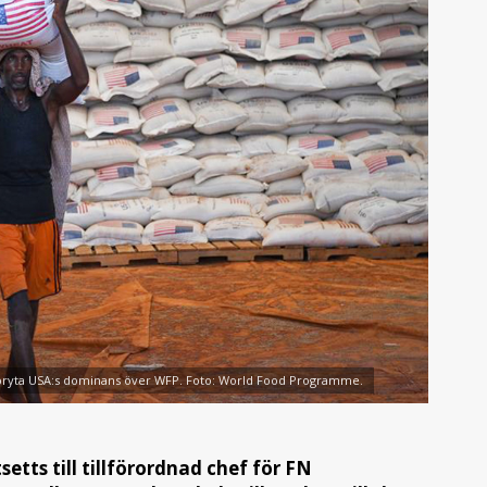
ll bryta USA:s dominans över WFP. Foto: World Food Programme.
etts till tillförordnad chef för FN