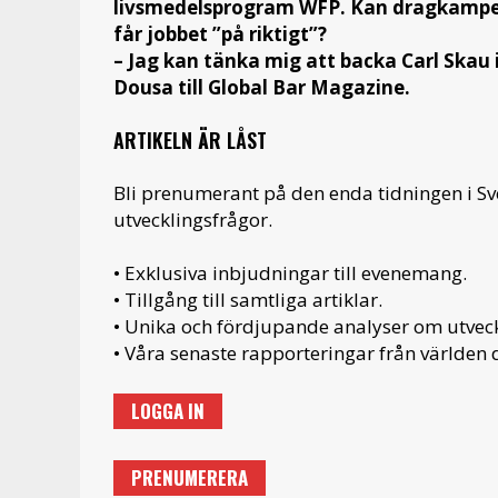
livsmedelsprogram WFP. Kan dragkampen m
får jobbet ”på riktigt”?
– Jag kan tänka mig att backa Carl Skau
Dousa till Global Bar Magazine.
ARTIKELN ÄR LÅST
Bli prenumerant på den enda tidningen i S
utvecklingsfrågor.
• Exklusiva inbjudningar till evenemang.
• Tillgång till samtliga artiklar.
• Unika och fördjupande analyser om utveckl
• Våra senaste rapporteringar från världen d
LOGGA IN
PRENUMERERA