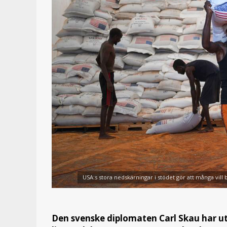
USA:s stora nedskärningar i stödet gör att många vi
Den svenske diplomaten Carl Skau har uts