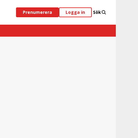
Prenumerera
Logga in
Sök