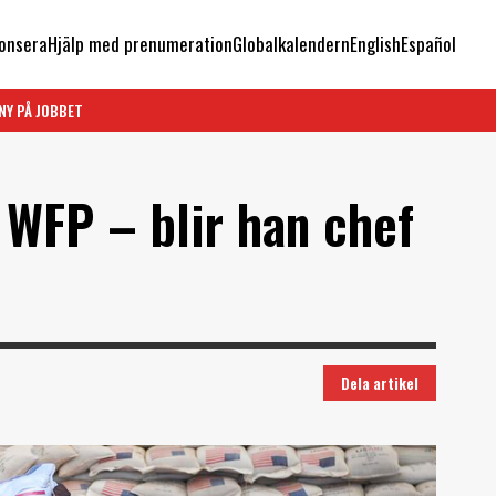
onsera
Hjälp med prenumeration
Globalkalendern
English
Español
NY PÅ JOBBET
 WFP – blir han chef
Dela artikel