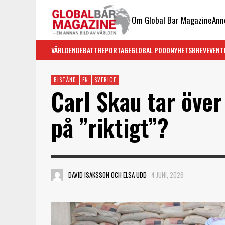
Om Global Bar Magazine
Ann
VÄRLDEN
DEBATT
REPORTAGE
GLOBAL PODD
NYHETSBREV
EVENT
BISTÅND
FN
SVERIGE
Carl Skau tar över
på ”riktigt”?
DAVID ISAKSSON OCH ELSA UDD
4 JUNI, 2026