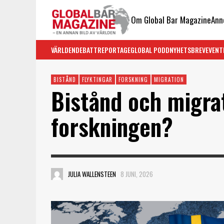
Om Global Bar Magazine
Ann
VÄRLDEN
DEBATT
REPORTAGE
GLOBAL PODD
NYHETSBREV
EVENT
BISTÅND
FLYKTINGAR
FORSKNING
MIGRATION
Bistånd och migra
forskningen?
JULIA WALLENSTEEN
8 JUNI, 2026