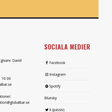
SOCIALA MEDIER
tgivare: David
Facebook
Instagram
1 10 00
lbar.se
Spotify
tioner:
Bluesky
tion@globalbar.se
X (passiv)