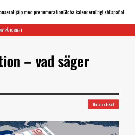
onsera
Hjälp med prenumeration
Globalkalendern
English
Español
NY PÅ JOBBET
tion – vad säger
Dela artikel