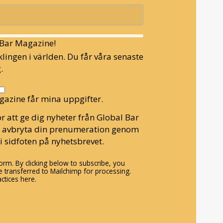
l Bar Magazine!
lingen i världen. Du får våra senaste
.
gazine får mina uppgifter.
r att ge dig nyheter från Global Bar
n avbryta din prenumeration genom
i sidfoten på nyhetsbrevet.
rm. By clicking below to subscribe, you
 transferred to Mailchimp for processing.
ctices here.