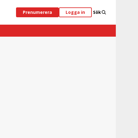
Prenumerera
Logga in
Sök