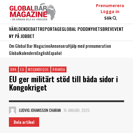
Prenumerera
Logga in
Sök
VÄRLDEN
DEBATT
REPORTAGE
GLOBAL PODD
NYHETSBREV
EVENT
NY PÅ JOBBET
Om Global Bar Magazine
Annonsera
Hjälp med prenumeration
Globalkalendern
English
Español
DRK
EU
MOÇAMBIQUE
RWANDA
EU ger militärt stöd till båda sidor i
Kongokriget
LUDVIG JOHANSSON CHARAN
16 JANUARI, 2025
Dela artikel