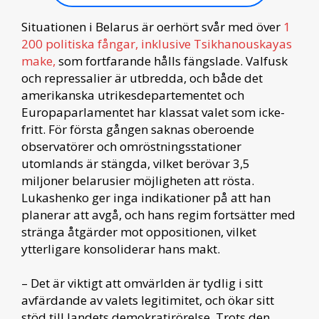
Situationen i Belarus är oerhört svår med över
1
200 politiska fångar, inklusive Tsikhanouskayas
make,
som fortfarande hålls fängslade. Valfusk
och repressalier är utbredda, och både det
amerikanska utrikesdepartementet och
Europaparlamentet har klassat valet som icke-
fritt. För första gången saknas oberoende
observatörer och omröstningsstationer
utomlands är stängda, vilket berövar 3,5
miljoner belarusier möjligheten att rösta.
Lukashenko ger inga indikationer på att han
planerar att avgå, och hans regim fortsätter med
stränga åtgärder mot oppositionen, vilket
ytterligare konsoliderar hans makt.
– Det är viktigt att omvärlden är tydlig i sitt
avfärdande av valets legitimitet, och ökar sitt
stöd till landets demokratirörelse. Trots den