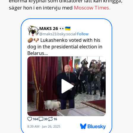
enorma kryphål som diktatorer lätt kan kringgå,
säger hon i en intervju med
Moscow Times.