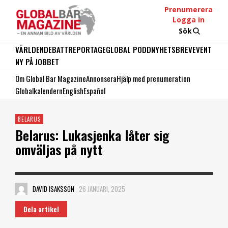
Prenumerera
Logga in
Sök
VÄRLDEN
DEBATT
REPORTAGE
GLOBAL PODD
NYHETSBREV
EVENT
NY PÅ JOBBET
Om Global Bar Magazine
Annonsera
Hjälp med prenumeration
Globalkalendern
English
Español
BELARUS
Belarus: Lukasjenka låter sig
omväljas på nytt
DAVID ISAKSSON
26 JANUARI, 2025
Dela artikel