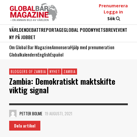
Prenumerera
Logga in
Sök
VÄRLDEN
DEBATT
REPORTAGE
GLOBAL PODD
NYHETSBREV
EVENT
NY PÅ JOBBET
Om Global Bar Magazine
Annonsera
Hjälp med prenumeration
Globalkalendern
English
Español
BLOGGERS OF ZAMBIA
NYHET
ZAMBIA
Zambia: Demokratiskt maktskifte
viktig signal
PETTER BOLME
19 AUGUSTI, 2021
Dela artikel