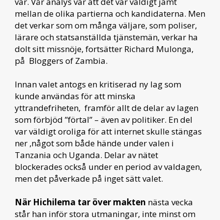
var. Vår analys var att det var väldigt jämt
mellan de olika partierna och kandidaterna. Men
det verkar som om många väljare, som poliser,
lärare och statsanställda tjänstemän, verkar ha
dolt sitt missnöje, fortsätter Richard Mulonga,
på Bloggers of Zambia.
Innan valet antogs en kritiserad ny lag som
kunde användas för att minska
yttrandefriheten, framför allt de delar av lagen
som förbjöd ”förtal” – även av politiker. En del
var väldigt oroliga för att internet skulle stängas
ner ,något som både hände under valen i
Tanzania och Uganda. Delar av nätet
blockerades också under en period av valdagen,
men det påverkade på inget sätt valet.
När Hichilema tar över makten
nästa vecka
står han inför stora utmaningar, inte minst om