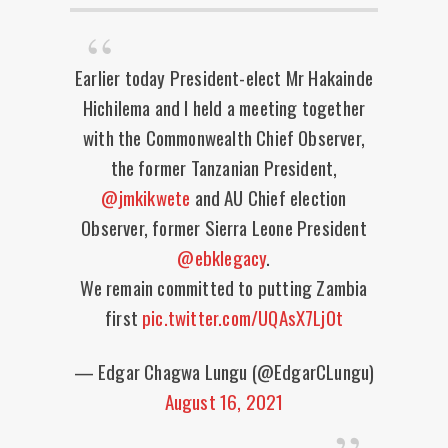
Earlier today President-elect Mr Hakainde
Hichilema and I held a meeting together
with the Commonwealth Chief Observer,
the former Tanzanian President,
@jmkikwete
and AU Chief election
Observer, former Sierra Leone President
@ebklegacy
.
We remain committed to putting Zambia
first
pic.twitter.com/UQAsX7Lj0t
— Edgar Chagwa Lungu (@EdgarCLungu)
August 16, 2021