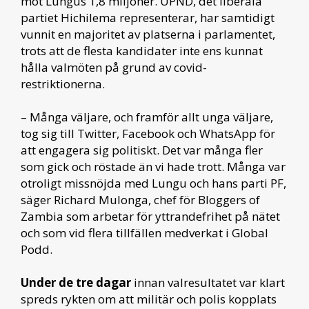
mot Lungus 1,8 miljoner. UPND, det liberala
partiet Hichilema representerar, har samtidigt
vunnit en majoritet av platserna i parlamentet,
trots att de flesta kandidater inte ens kunnat
hålla valmöten på grund av covid-
restriktionerna.
– Många väljare, och framför allt unga väljare,
tog sig till Twitter, Facebook och WhatsApp för
att engagera sig politiskt. Det var många fler
som gick och röstade än vi hade trott. Många var
otroligt missnöjda med Lungu och hans parti PF,
säger Richard Mulonga, chef för Bloggers of
Zambia som arbetar för yttrandefrihet på nätet
och som vid flera tillfällen medverkat i Global
Podd.
Under de tre dagar
innan valresultatet var klart
spreds rykten om att militär och polis kopplats