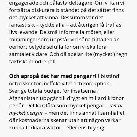
engagerade och pålästa deltagare. Om vi kan vi
fortsätta diskutera biståndet på det sättet finns
det mycket att vinna. Dessutom var det
fantastiskt – tyckte alla – att återigen få träffas
livs levande. De små informella möten, eller
minimingel som uppstår vid såna tillfällen är
oerhört betydelsefulla för om vi ska föra
samtalet vidare. Och då spelar lite (mycket!) regn
faktiskt mindre roll.
Och apropå det här med pengar
till bistånd
och risker för ineffektivitet och korruption.
Sverige totala budget för insatserna i
Afghanistan uppgår till drygt en miljard kronor
per år. Det kan låta som mycket pengar –
det är
mycket pengar
– men det finns annat i samhället
där kostnaderna skenar utan att någon verkar
kunna förklara varför – eller ens bry sig.