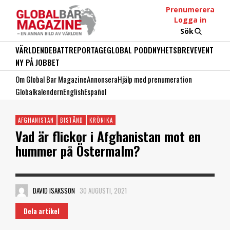
Prenumerera
Logga in
Sök
VÄRLDEN
DEBATT
REPORTAGE
GLOBAL PODD
NYHETSBREV
EVENT
NY PÅ JOBBET
Om Global Bar Magazine
Annonsera
Hjälp med prenumeration
Globalkalendern
English
Español
AFGHANISTAN
BISTÅND
KRÖNIKA
Vad är flickor i Afghanistan mot en
hummer på Östermalm?
DAVID ISAKSSON
30 AUGUSTI, 2021
Dela artikel