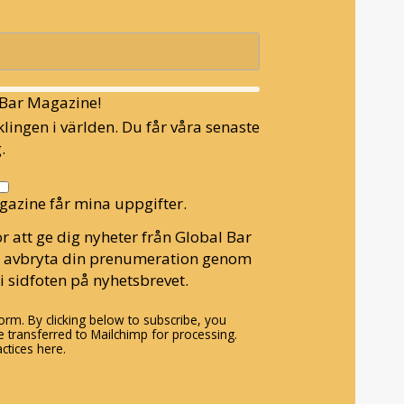
l Bar Magazine!
lingen i världen. Du får våra senaste
.
gazine får mina uppgifter.
r att ge dig nyheter från Global Bar
n avbryta din prenumeration genom
i sidfoten på nyhetsbrevet.
rm. By clicking below to subscribe, you
 transferred to Mailchimp for processing.
ctices here.