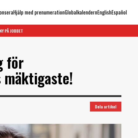
onsera
Hjälp med prenumeration
Globalkalendern
English
Español
NY PÅ JOBBET
 för
 mäktigaste!
Dela artikel