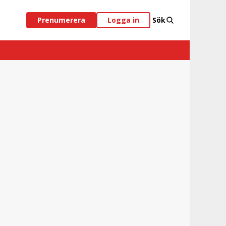
Prenumerera
Logga in
Sök