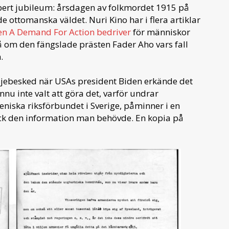
abert jubileum: årsdagen av folkmordet 1915 på
 ottomanska väldet. Nuri Kino har i flera artiklar
en A Demand For Action bedriver
för människor
å om den fängslade prästen Fader Aho vars fall
n.
ebesked när USAs president Biden erkände det
nu inte valt att göra det, varför undrar
iska riksförbundet i Sverige, påminner i en
ck den information man behövde. En kopia på