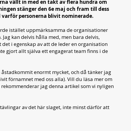
rna vällt in med en takt av flera hundra om
tningen stänger den 6e maj och fram till dess
l varför personerna blivit nominerade.
i borde istället uppmärksamma de organisationer
n. Jag kan delvis hålla med, men bara delvis,
 det i egenskap av att de leder en organisation
te gjort allt själva ett engagerat team finns i de
m åstadkommit enormt mycket, och då tänker jag
vit förnamnet med oss alla). Vill du läsa mer om
rekommenderar jag denna artikel som vi nyligen
ävlingar av det här slaget, inte minst därför att