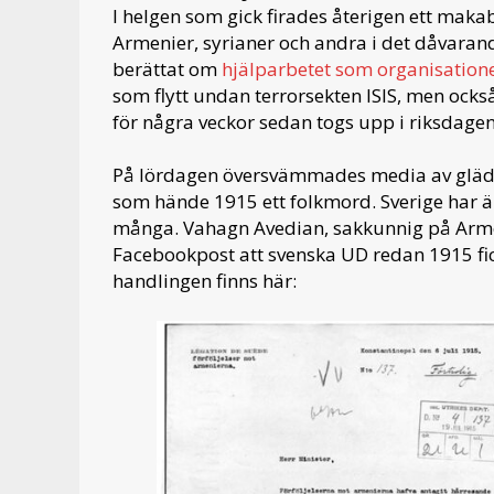
I helgen som gick firades återigen ett mak
Armenier, syrianer och andra i det dåvarande
berättat om
hjälparbetet som organisation
som flytt undan terrorsekten ISIS, men ocks
för några veckor sedan togs upp i riksdage
På lördagen översvämmades media av glädj
som hände 1915 ett folkmord. Sverige har än
många. Vahagn Avedian, sakkunnig på Armen
Facebookpost att svenska UD redan 1915 fi
handlingen finns här: