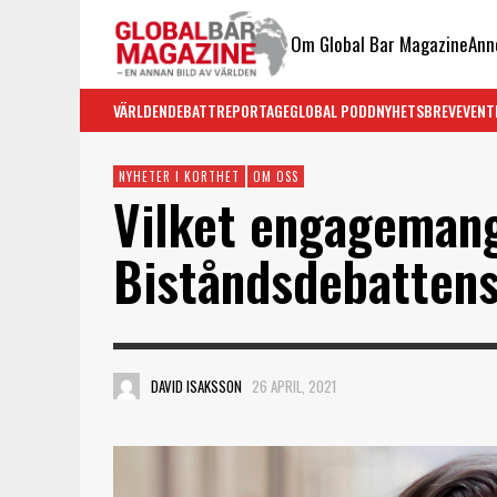
Om Global Bar Magazine
Ann
VÄRLDEN
DEBATT
REPORTAGE
GLOBAL PODD
NYHETSBREV
EVENT
NYHETER I KORTHET
OM OSS
Vilket engagemang
Biståndsdebattens
DAVID ISAKSSON
26 APRIL, 2021