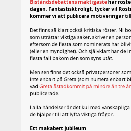
Biståndsdebattens mäktigaste
har röste
dagen. Fantastiskt roligt, tycker vi! Rös
kommer vi att publicera motiveringar til
Det finns så klart också kritiska röster. N
som uträttar viktiga saker, skriver en perso
eftersom de flesta som nominerats har blivit
(eller en myndighet). Och självklart har de in
flesta fall bakom den som syns utåt.
Men sen finns det också privatpersoner so
inte enbart på Greta (som numera enbart bli
vad
Greta åstadkommit på mindre än tre år
publicerade.
I alla händelser är det kul med vänskapliga t
de hjälper till att lyfta viktiga frågor.
Ett makabert jubileum