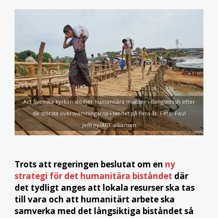
Act Svenska kyrkan stödjer humanitära insatser i Bangladesh efter
de största översvämningarna i landet på flera år. Foto: Paul
Jeffrey/ACT-alliansen
Trots att regeringen beslutat om en
ny
strategi för det humanitära biståndet
där
det tydligt anges att lokala resurser ska tas
till vara och att humanitärt arbete ska
samverka med det långsiktiga biståndet så