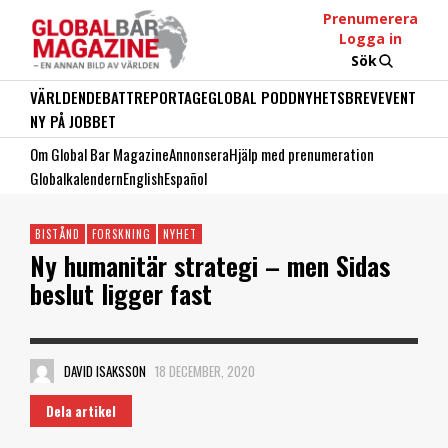
Prenumerera
Logga in
Sök
VÄRLDEN
DEBATT
REPORTAGE
GLOBAL PODD
NYHETSBREV
EVENT
NY PÅ JOBBET
Om Global Bar Magazine
Annonsera
Hjälp med prenumeration
Globalkalendern
English
Español
BISTÅND
FORSKNING
NYHET
Ny humanitär strategi – men Sidas
beslut ligger fast
DAVID ISAKSSON
18 DECEMBER, 2020
Dela artikel