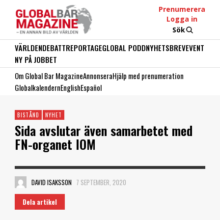
Prenumerera
Logga in
Sök
VÄRLDEN
DEBATT
REPORTAGE
GLOBAL PODD
NYHETSBREV
EVENT
NY PÅ JOBBET
Om Global Bar Magazine
Annonsera
Hjälp med prenumeration
Globalkalendern
English
Español
BISTÅND
NYHET
Sida avslutar även samarbetet med
FN-organet IOM
DAVID ISAKSSON
7 SEPTEMBER, 2020
Dela artikel