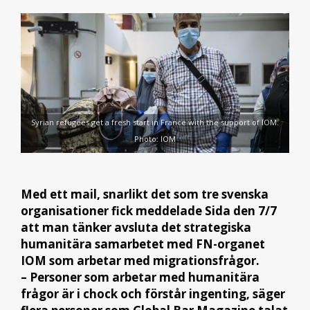
Syrian refugees get a fresh start in France with the support of IOM.
Photo: IOM
Med ett mail, snarlikt det som tre svenska
organisationer fick meddelade Sida den 7/7
att man tänker avsluta det strategiska
humanitära samarbetet med FN-organet
IOM som arbetar med migrationsfrågor.
– Personer som arbetar med humanitära
frågor är i chock och förstår ingenting, säger