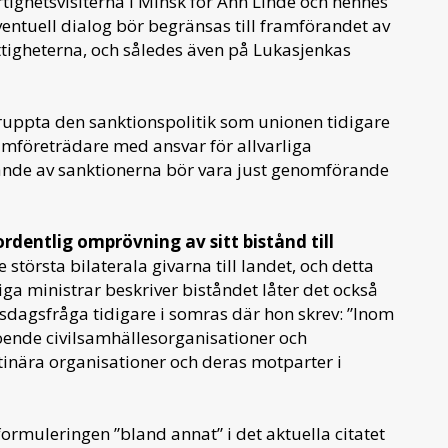
rtighetsvisiterna i Minsk för Ann Linde och hennes
entuell dialog bör begränsas till framförandet av
ttigheterna, och således även på Lukasjenkas
ruppta den sanktionspolitik som unionen tidigare
imföreträdare med ansvar för allvarliga
ävande av sanktionerna bör vara just genomförande
rdentlig omprövning av sitt bistånd till
största bilaterala givarna till landet, och detta
ga ministrar beskriver biståndet låter det också
iksdagsfråga tidigare i somras där hon skrev: ”Inom
oende civilsamhällesorganisationer och
inära organisationer och deras motparter i
muleringen ”bland annat” i det aktuella citatet