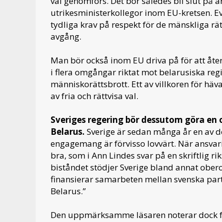
val genomförs. Det bör således bli slut på a
utrikesministerkollegor inom EU-kretsen. Ev
tydliga krav på respekt för de mänskliga rä
avgång.
Man bör också inom EU driva på för att åte
i flera omgångar riktat mot belarusiska reg
människorättsbrott. Ett av villkoren för h
av fria och rättvisa val.
Sveriges regering bör dessutom göra en o
Belarus.
Sverige är sedan många år en av de 
engagemang är förvisso lovvärt. När ansvari
bra, som i Ann Lindes svar på en skriftlig r
biståndet stödjer Sverige bland annat ober
finansierar samarbeten mellan svenska part
Belarus.”
Den uppmärksamme läsaren noterar dock for