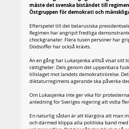
måste det svenska biståndet till regimen
Östgruppen för demokrati och mänskliga
Efterspelet till det belarusiska presidentv
Regimen har angripit fredliga demonstran
chockgranater. Flera tusen personer har grip
Dödsoffer har också krävts.
Än en gång har Lukasjenka alltså visat sitt 
rättigheter. Dels genom det uppenbara fusk
tillslaget mot landets demokratirörelse. De
diktaturregimens agerande ska påverka den
Om Lukasjenka inte ger vika för protesterna o
anledning för Sveriges regering att vidta fl
En naturlig sådan är att klargöra att man i
och därmed klippa alla politiska band med reg