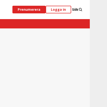
Prenumerera
Logga in
Sök