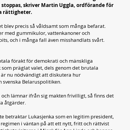
 stoppas, skriver Martin Uggla, ordförande för
 rättigheter.
alet blev precis så våldsamt som många befarat.
ter med gummikulor, vattenkanoner och
its, och i många fall även misshandlats svårt.
totala förakt för demokrati och mänskliga
 som präglat valet, dels genom det brutala
t är nu nödvändigt att diskutera hur
 svenska Belaruspolitiken.
ch lämnar ifrån sig makten frivilligt, så finns det
era åtgärder.
nte betraktar Lukasjenka som en legitim president,
imen i väntan på att ett nytt, fritt och rättvist