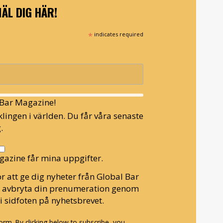
ÄL DIG HÄR!
*
indicates required
l Bar Magazine!
lingen i världen. Du får våra senaste
.
gazine får mina uppgifter.
r att ge dig nyheter från Global Bar
n avbryta din prenumeration genom
i sidfoten på nyhetsbrevet.
rm. By clicking below to subscribe, you