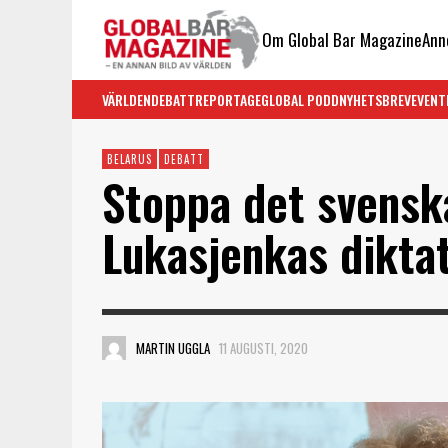
Om Global Bar Magazine
Ann
VÄRLDEN
DEBATT
REPORTAGE
GLOBAL PODD
NYHETSBREV
EVENT
BELARUS
DEBATT
Stoppa det svenska
Lukasjenkas dikta
MARTIN UGGLA
11 AUGUSTI, 2020