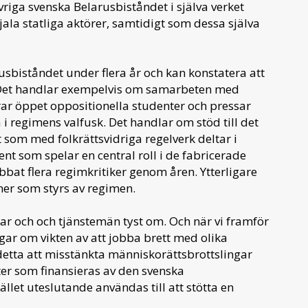
vriga svenska Belarusbiståndet i själva verket
ojala statliga aktörer, samtidigt som dessa själva
sbiståndet under flera år och kan konstatera att
kt. Det handlar exempelvis om samarbeten med
erar öppet oppositionella studenter och pressar
i regimens valfusk. Det handlar om stöd till det
om med folkrättsvidriga regelverk deltar i
ent som spelar en central roll i de fabricerade
bat flera regimkritiker genom åren. Ytterligare
oner som styrs av regimen.
ar och och tjänstemän tyst om. Och när vi framför
gar om vikten av att jobba brett med olika
detta att misstänkta människorättsbrottslingar
ter som finansieras av den svenska
llet uteslutande användas till att stötta en