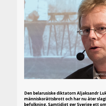
Martin 
Den belarusiske diktatorn Aljaksandr L
människorättsbrott och har nu åter slagit
befolkning. Samtidigt ger Sverige ett o