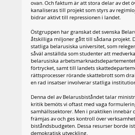
ovan. Och faktum är att stora delar av det ö
kanaliseras till projekt som styrs av regiml
bidrar aktivt till repressionen i landet.
Östgruppen har granskat det svenska Belaru
åtskilliga miljoner gått till sådana proje
statliga belarusiska universitet, som releg
såväl anställda som studenter att medverka 
belarusiska arbetsmarknadsdepartementet s
förtrycket, samt till landets skattedepartem
rättsprocesser rörande skattebrott som drab
en rad insatser involverar statliga instituti
Denna del av Belarusbiståndet talar ministr
kritik bemöts vi oftast med vaga formulerin
samhällssektorer. Men i praktiken innebär 
främjas av och ges kontroll över verksamhe
biståndsbudgeten. Dessa resurser borde istä
demokratisk utveckling.