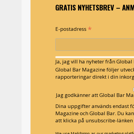
GRATIS NYHETSBREV – ANM
*
E-postadress
Ja, jag vill ha nyheter från Globa
Global Bar Magazine följer utveck
rapporteringar direkt i din inkorg
Jag godkänner att Global Bar Ma
Dina uppgifter används endast fö
Magazine och Global Bar. Du ka
att klicka på unsubscribe-länken 
We use Mailchimp as our marketing platfo