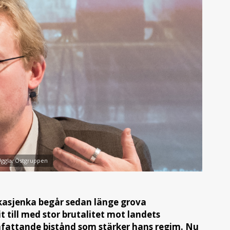
Uggla, Östgruppen
ukasjenka begår sedan länge grova
 till med stor brutalitet mot landets
mfattande bistånd som stärker hans regim. Nu