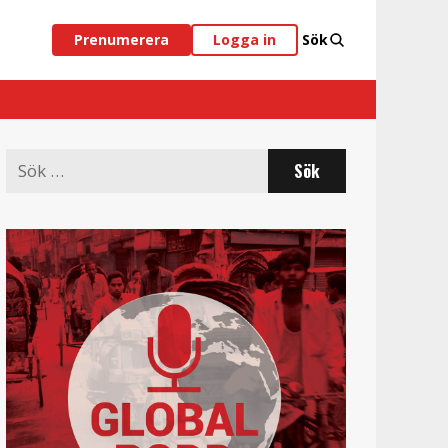
Prenumerera
Logga in
Sök
Search
for: