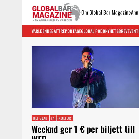
Om Global Bar Magazine
Ann
VÄRLDEN
DEBATT
REPORTAGE
GLOBAL PODD
NYHETSBREV
EVENT
BLI GLAD
FN
KULTUR
Weeknd ger 1 € per biljett till