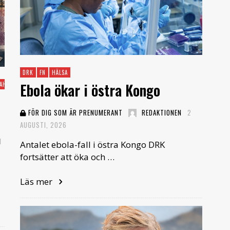
DRK
FN
HÄLSA
Ebola ökar i östra Kongo
AHARA
FÖR DIG SOM ÄR PRENUMERANT
REDAKTIONEN
2
AUGUSTI, 2026
1
Antalet ebola-fall i östra Kongo DRK
fortsätter att öka och …
Läs mer