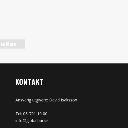
ee More
KONTAKT
Ansvarig utgivare: David Isaksson
Tel: 08-791 10 00
info@globalbar.se