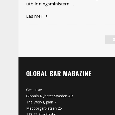
utbildningsministern …
Läs mer
S
GLOBAL BAR MAGAZINE
Ges ut av
Globala Nyheter Sweden AB
The Works, plan 7
Medborgarplatsen 25
118 72 Stockholm