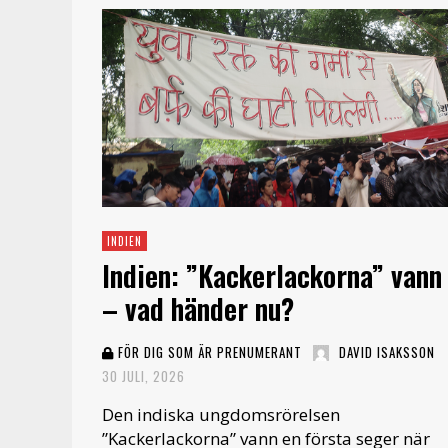
INDIEN
Indien: ”Kackerlackorna” vann
– vad händer nu?
FÖR DIG SOM ÄR PRENUMERANT
DAVID ISAKSSON
30 JULI, 2026
Den indiska ungdomsrörelsen
”Kackerlackorna” vann en första seger när