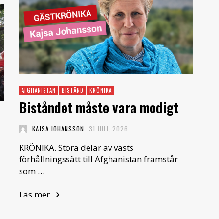
AFGHANISTAN
BISTÅND
KRÖNIKA
Biståndet måste vara modigt
KAJSA JOHANSSON
31 JULI, 2026
KRÖNIKA. Stora delar av västs
förhållningssätt till Afghanistan framstår
som …
Läs mer