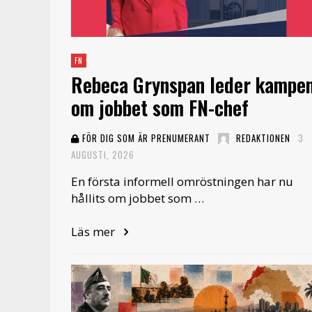
FN
Rebeca Grynspan leder kampe
om jobbet som FN-chef
FÖR DIG SOM ÄR PRENUMERANT
REDAKTIONEN
3
AUGUSTI, 2026
En första informell omröstningen har nu
hållits om jobbet som …
Läs mer