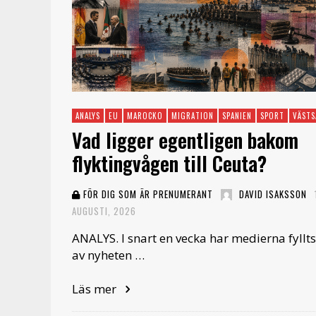
ANALYS
EU
MAROCKO
MIGRATION
SPANIEN
SPORT
VÄSTS
Vad ligger egentligen bakom
flyktingvågen till Ceuta?
FÖR DIG SOM ÄR PRENUMERANT
DAVID ISAKSSON
AUGUSTI, 2026
ANALYS. I snart en vecka har medierna fyllts
av nyheten …
Läs mer