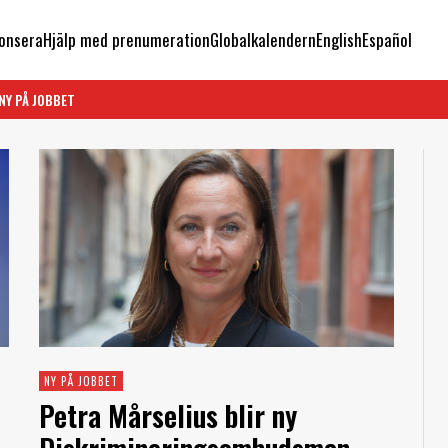
onsera
Hjälp med prenumeration
Globalkalendern
English
Español
NY PÅ JOBBET
NY PÅ JOBBET
Petra Mårselius blir ny