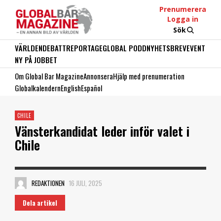
Prenumerera
Logga in
Sök
VÄRLDEN
DEBATT
REPORTAGE
GLOBAL PODD
NYHETSBREV
EVENT
NY PÅ JOBBET
Om Global Bar Magazine
Annonsera
Hjälp med prenumeration
Globalkalendern
English
Español
CHILE
Vänsterkandidat leder inför valet i
Chile
REDAKTIONEN
16 JULI, 2025
Dela artikel