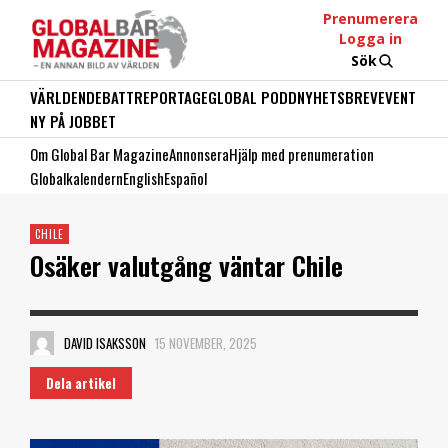
Prenumerera
Logga in
Sök
VÄRLDEN
DEBATT
REPORTAGE
GLOBAL PODD
NYHETSBREV
EVENT
NY PÅ JOBBET
Om Global Bar Magazine
Annonsera
Hjälp med prenumeration
Globalkalendern
English
Español
CHILE
Osäker valutgång väntar Chile
DAVID ISAKSSON
15 NOVEMBER, 2025
Dela artikel