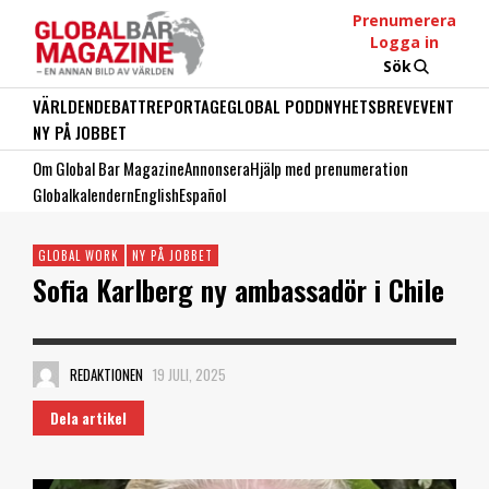
Prenumerera
Logga in
Sök
VÄRLDEN
DEBATT
REPORTAGE
GLOBAL PODD
NYHETSBREV
EVENT
NY PÅ JOBBET
Om Global Bar Magazine
Annonsera
Hjälp med prenumeration
Globalkalendern
English
Español
GLOBAL WORK
NY PÅ JOBBET
Sofia Karlberg ny ambassadör i Chile
REDAKTIONEN
19 JULI, 2025
Dela artikel