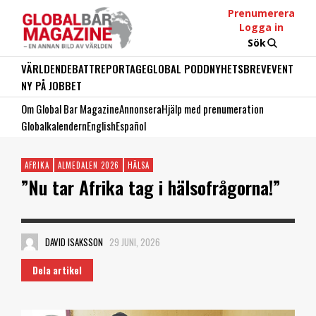
Prenumerera
Logga in
Sök
VÄRLDEN
DEBATT
REPORTAGE
GLOBAL PODD
NYHETSBREV
EVENT
NY PÅ JOBBET
Om Global Bar Magazine
Annonsera
Hjälp med prenumeration
Globalkalendern
English
Español
AFRIKA
ALMEDALEN 2026
HÄLSA
”Nu tar Afrika tag i hälsofrågorna!”
DAVID ISAKSSON
29 JUNI, 2026
Dela artikel