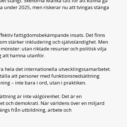
t det stängt. Skenorna Malika fått för att kunna gå
a under 2025, men riskerar nu att tvingas stänga
effektiv fattigdomsbekämpande insats. Det finns
om stärker inkludering och självständighet. Men
önster: utan riktade resurser och politisk vilja
g att hamna utanför.
 hela det internationella utvecklingssamarbetet.
tälla att personer med funktionsnedsättning
ning – inte bara i ord, utan i praktiken.
ttning är inte välgörenhet. Det är en
het och demokrati. När världens över en miljard
ngs från utbildning, arbete och