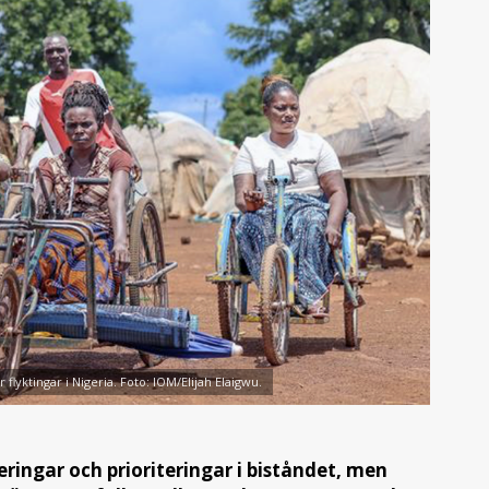
r flyktingar i Nigeria. Foto: IOM/Elijah Elaigwu.
eringar och prioriteringar i biståndet, men