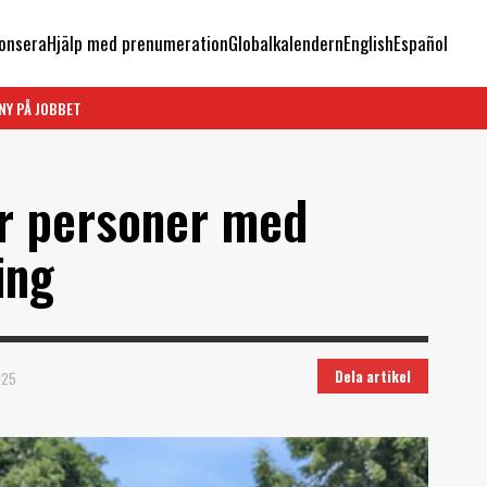
onsera
Hjälp med prenumeration
Globalkalendern
English
Español
NY PÅ JOBBET
r personer med
ing
Dela artikel
025