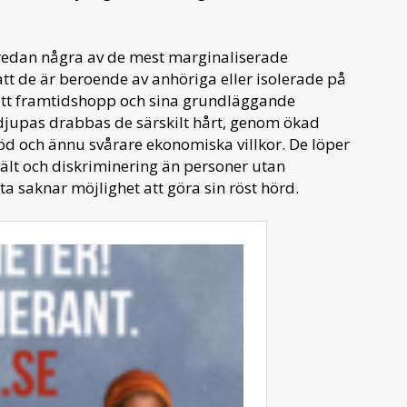
 redan några av de mest marginaliserade
att de är beroende av anhöriga eller isolerade på
, sitt framtidshopp och sina grundläggande
djupas drabbas de särskilt hårt, genom ökad
öd och ännu svårare ekonomiska villkor. De löper
vält och diskriminering än personer utan
a saknar möjlighet att göra sin röst hörd.