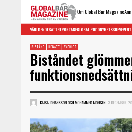
Om Global Bar Magazine
Ann
VÄRLDEN
DEBATT
REPORTAGE
GLOBAL PODD
NYHETSBREV
EVENT
BISTÅND
DEBATT
SVERIGE
Biståndet glömme
funktionsnedsättn
KAJSA JOHANSSON OCH MOHAMMED MOHSEN
3 DECEMBER, 2