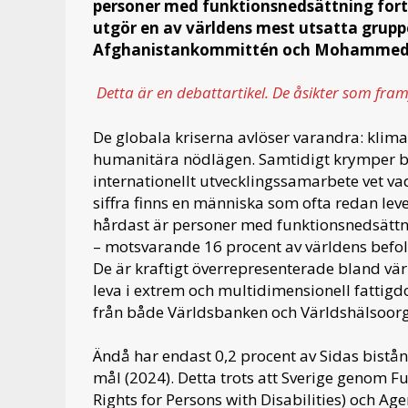
personer med funktionsnedsättning fortsä
utgör en av världens mest utsatta grupp
Afghanistankommittén och Mohammed 
Detta är en debattartikel. De åsikter som fra
De globala kriserna avlöser varandra: klimat
humanitära nödlägen. Samtidigt krymper b
internationellt utvecklingssamarbete vet va
siffra finns en människa som ofta redan le
hårdast är personer med funktionsnedsättni
– motsvarande 16 procent av världens befo
De är kraftigt överrepresenterade bland värl
leva i extrem och multidimensionell fattigdo
från både Världsbanken och Världshälsoor
Ändå har endast 0,2 procent av Sidas bistå
mål (2024). Detta trots att Sverige genom F
Rights for Persons with Disabilities) och Ag