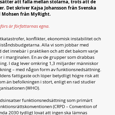
tter att falla mellan stolarna, trots att de
er. Det skriver Kajsa Johansson från Svenska
Mohsen från MyRight.
mförs är författarnas egna.
katastrofer, konflikter, ekonomisk instabilitet och
iståndsbudgetarna. Alla vi som jobbar med
d det innebär i praktiken och att det bakom varje
ver i marginalen. En av de grupper som drabbas
ng. I dag lever omkring 1,3 miljarder människor
lkning – med någon form av funktionsnedsättning.
dens fattigaste och löper betydligt högre risk att
m än befolkningen i stort, enligt en rad studier
ganisationen (WHO).
ndsinsatser funktionsnedsättning som primärt
unktionsrättskonventionen (CRPD – Convention of
enda 2030 tydligt lovat att ingen ska lämnas