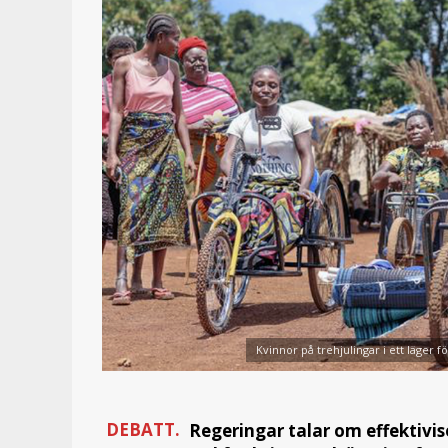
Kvinnor på trehjulingar i ett läger fö
DEBATT.
Regeringar talar om effektivis