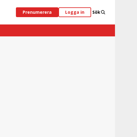
Prenumerera
Logga in
Sök