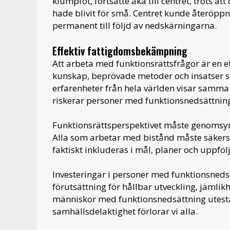
klumpfot, fortsatte åka till centret, trots at
hade blivit för små. Centret kunde återöppn
permanent till följd av nedskärningarna.
Effektiv fattigdomsbekämpning
Att arbeta med funktionsrättsfrågor är en 
kunskap, beprövade metoder och insatser s
erfarenheter från hela världen visar samma m
riskerar personer med funktionsnedsättnin
Funktionsrättsperspektivet måste genomsyra
Alla som arbetar med bistånd måste säkers
faktiskt inkluderas i mål, planer och uppfölj
Investeringar i personer med funktionsnedsä
förutsättning för hållbar utveckling, jämlik
människor med funktionsnedsättning utestä
samhällsdelaktighet förlorar vi alla.