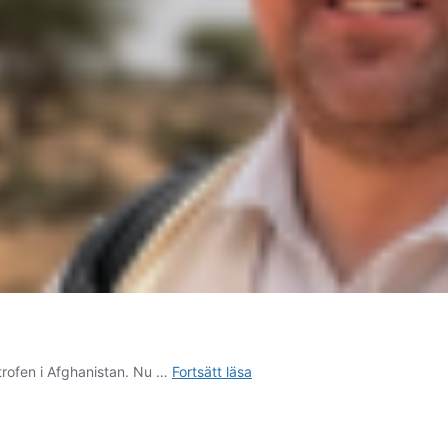
Glöm
rofen i Afghanistan. Nu …
Fortsätt läsa
inte
bort
Afghanistan