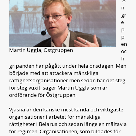
A
n
gr
e
p
p
en
Martin Uggla, Östgruppen
oc
h
gripanden har pågått under hela onsdagen. Men
började med att attackera mänskliga
rättighetsorganisationer men sedan har det steg
för steg vuxit, säger Martin Uggla som är
ordförande för Östgruppen.
Vjasna är den kanske mest kända och viktigaste
organisationer i arbetet för mänskliga
rättigheter i Belarus och sedan länge en måltavla
för regimen. Organisationen, som bildades för