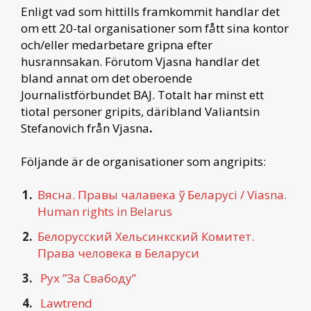
Enligt vad som hittills framkommit handlar det
om ett 20-tal organisationer som fått sina kontor
och/eller medarbetare gripna efter
husrannsakan. Förutom Vjasna handlar det
bland annat om det oberoende
Journalistförbundet BAJ. Totalt har minst ett
tiotal personer gripits, däribland Valiantsin
Stefanovich från Vjasna
.
Följande är de organisationer som angripits:
Вясна. Правы чалавека ў Беларусі / Viasna.
Human rights in Belarus
Белорусский Хельсинкский Комитет.
Права человека в Беларуси
Рух ”За Свабоду”
Lawtrend