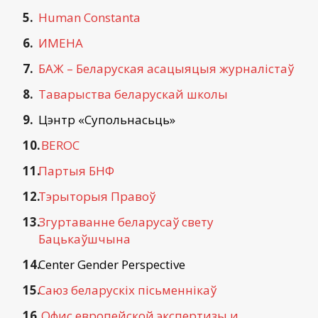
Human Constanta
ИМЕНА
БАЖ – Беларуская асацыяцыя журналістаў
Таварыства беларускай школы
Цэнтр «Супольнасьць»
BEROC
Партыя БНФ
Тэрыторыя Правоў
Згуртаванне беларусаў свету
Бацькаўшчына
Center Gender Perspective
Саюз беларускіх пісьменнікаў
Офис европейской экспертизы и