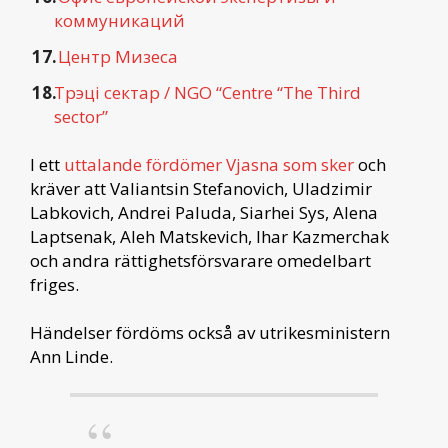
коммуникаций
Центр Мизеса
Трэці сектар / NGO “Centre “The Third
sector”
I ett
uttalande fördömer Vjasna som sker
och
kräver att Valiantsin Stefanovich, Uladzimir
Labkovich, Andrei Paluda, Siarhei Sys, Alena
Laptsenak, Aleh Matskevich, Ihar Kazmerchak
och andra rättighetsförsvarare omedelbart
friges.
Händelser fördöms också av utrikesministern
Ann Linde.