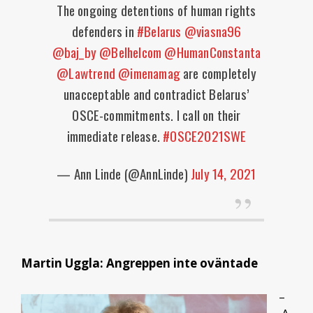
The ongoing detentions of human rights
defenders in
#Belarus
@viasna96
@baj_by
@Belhelcom
@HumanConstanta
@Lawtrend
@imenamag
are completely
unacceptable and contradict Belarus’
OSCE-commitments. I call on their
immediate release.
#OSCE2021SWE
— Ann Linde (@AnnLinde)
July 14, 2021
Martin Uggla: Angreppen inte oväntade
–