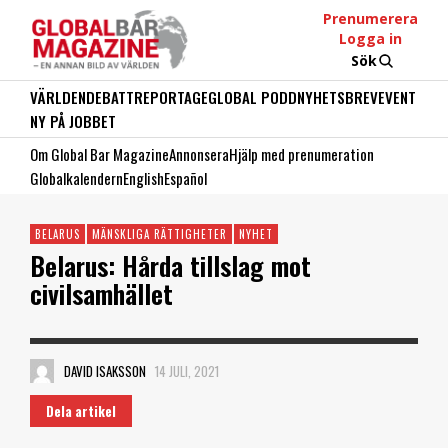
Prenumerera
Logga in
Sök
VÄRLDEN
DEBATT
REPORTAGE
GLOBAL PODD
NYHETSBREV
EVENT
NY PÅ JOBBET
Om Global Bar Magazine
Annonsera
Hjälp med prenumeration
Globalkalendern
English
Español
BELARUS
MÄNSKLIGA RÄTTIGHETER
NYHET
Belarus: Hårda tillslag mot
civilsamhället
DAVID ISAKSSON
14 JULI, 2021
Dela artikel