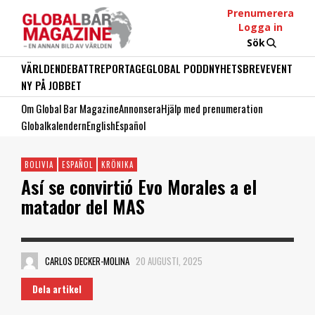
Prenumerera
Logga in
Sök
VÄRLDEN
DEBATT
REPORTAGE
GLOBAL PODD
NYHETSBREV
EVENT
NY PÅ JOBBET
Om Global Bar Magazine
Annonsera
Hjälp med prenumeration
Globalkalendern
English
Español
BOLIVIA
ESPAÑOL
KRÖNIKA
Así se convirtió Evo Morales a el
matador del MAS
CARLOS DECKER-MOLINA
20 AUGUSTI, 2025
Dela artikel