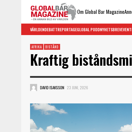
Om Global Bar Magazine
Ann
VÄRLDEN
DEBATT
REPORTAGE
GLOBAL PODD
NYHETSBREV
EVENT
AFRIKA
BISTÅND
Kraftig biståndsm
DAVID ISAKSSON
23 JUNI, 2026