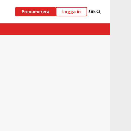
Prenumerera
Logga in
Sök