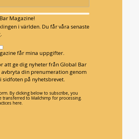
l Bar Magazine!
lingen i världen. Du får våra senaste
.
gazine får mina uppgifter.
r att ge dig nyheter från Global Bar
n avbryta din prenumeration genom
i sidfoten på nyhetsbrevet.
rm. By clicking below to subscribe, you
 transferred to Mailchimp for processing.
ctices here.