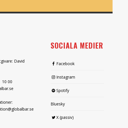
SOCIALA MEDIER
tgivare: David
Facebook
Instagram
1 10 00
lbar.se
Spotify
tioner:
Bluesky
tion@globalbar.se
X (passiv)