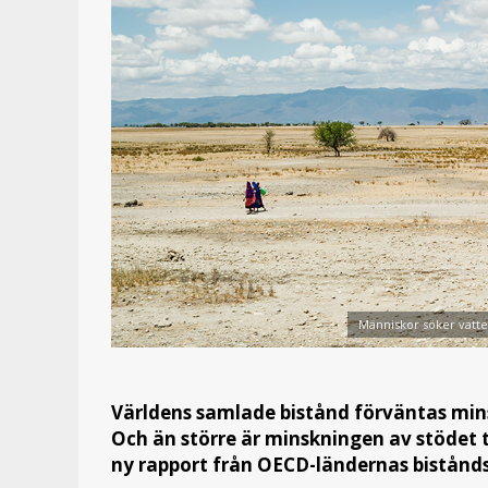
Människor söker vatten
Världens samlade bistånd förväntas mins
Och än större är minskningen av stödet t
ny rapport från OECD-ländernas bistån