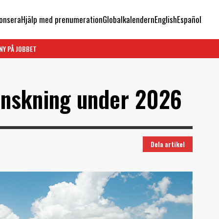
onsera
Hjälp med prenumeration
Globalkalendern
English
Español
NY PÅ JOBBET
inskning under 2026
Dela artikel