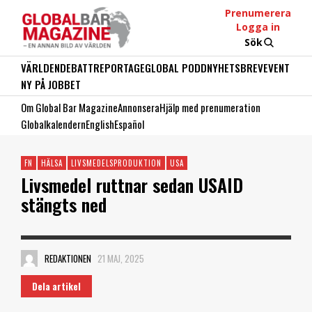
Prenumerera
Logga in
Sök
VÄRLDEN
DEBATT
REPORTAGE
GLOBAL PODD
NYHETSBREV
EVENT
NY PÅ JOBBET
Om Global Bar Magazine
Annonsera
Hjälp med prenumeration
Globalkalendern
English
Español
FN
HÄLSA
LIVSMEDELSPRODUKTION
USA
Livsmedel ruttnar sedan USAID
stängts ned
REDAKTIONEN
21 MAJ, 2025
Dela artikel