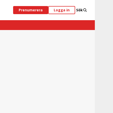
Prenumerera
Logga in
Sök