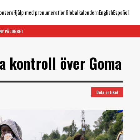
onsera
Hjälp med prenumeration
Globalkalendern
English
Español
NY PÅ JOBBET
a kontroll över Goma
Dela artikel