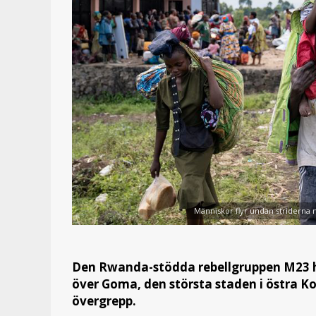
Människor flyr undan stridern
Den Rwanda-stödda rebellgruppen M23 ha
över Goma, den största staden i östra Ko
övergrepp.