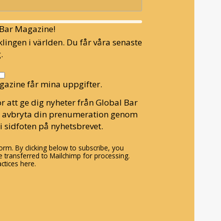
l Bar Magazine!
lingen i världen. Du får våra senaste
.
gazine får mina uppgifter.
r att ge dig nyheter från Global Bar
n avbryta din prenumeration genom
i sidfoten på nyhetsbrevet.
rm. By clicking below to subscribe, you
 transferred to Mailchimp for processing.
ctices here.