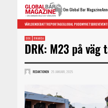
Om Global Bar Magazine
Ann
VÄRLDEN
DEBATT
REPORTAGE
GLOBAL PODD
NYHETSBREV
EVENT
DRK
RWANDA
DRK: M23 på väg t
REDAKTIONEN
25 JANUARI, 2025