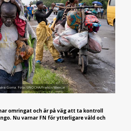
a nära Goma. Foto: UNOCHA/Francis Mweze
r omringat och är på väg att ta kontroll
ngo. Nu varnar FN för ytterligare våld och