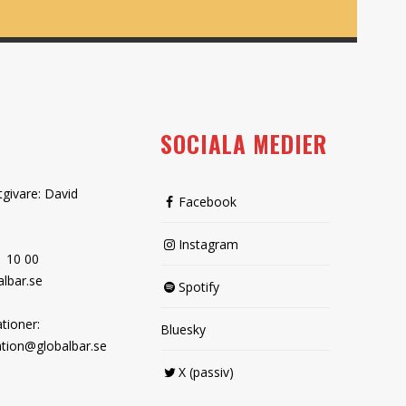
SOCIALA MEDIER
tgivare: David
Facebook
Instagram
1 10 00
lbar.se
Spotify
tioner:
Bluesky
tion@globalbar.se
X (passiv)