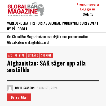
Prenumerera
Logga in
Sök
VÄRLDEN
DEBATT
REPORTAGE
GLOBAL PODD
NYHETSBREV
EVENT
NY PÅ JOBBET
Om Global Bar Magazine
Annonsera
Hjälp med prenumeration
Globalkalendern
English
Español
AFGHANISTAN
BISTÅND
SVERIGE
Afghanistan: SAK säger upp alla
anställda
DAVID ISAKSSON
5 AUGUSTI, 2024
Dela artikel