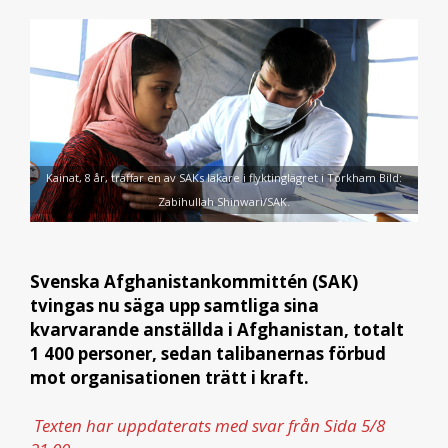
Kainat, 8 år, träffar en av SAKs läkare i flyktinglägret i Torkham Bild:
Zabihullah Shinwari/SAK.
Svenska Afghanistankommittén (SAK)
tvingas nu säga upp samtliga sina
kvarvarande anställda i Afghanistan, totalt
1 400 personer, sedan talibanernas förbud
mot organisationen trätt i kraft.
Texten har uppdaterats med svar från Sida 5/8