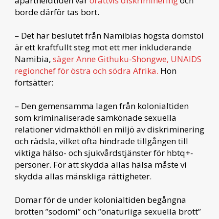
apartheidtiden var
orättvis diskriminering
och
borde därför tas bort.
– Det här beslutet från Namibias högsta domstol
är ett kraftfullt steg mot ett mer inkluderande
Namibia,
säger Anne Githuku-Shongwe, UNAIDS
regionchef för östra och södra Afrika.
Hon
fortsätter:
– Den gemensamma lagen från kolonialtiden
som kriminaliserade samkönade sexuella
relationer vidmakthöll en miljö av diskriminering
och rädsla, vilket ofta hindrade tillgången till
viktiga hälso- och sjukvårdstjänster för hbtq+-
personer. För att skydda allas hälsa måste vi
skydda allas mänskliga rättigheter.
Domar för de under kolonialtiden begångna
brotten ”sodomi” och ”onaturliga sexuella brott”