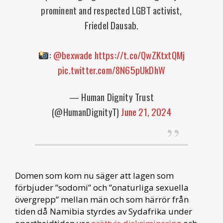
prominent and respected LGBT activist,
Friedel Dausab.
:
@bexwade
https://t.co/QwZKtxtQMj
pic.twitter.com/8N65pUkDhW
— Human Dignity Trust
(@HumanDignityT)
June 21, 2024
Domen som kom nu säger att lagen som
förbjuder ”sodomi” och ”onaturliga sexuella
övergrepp” mellan män och som härrör från
tiden då Namibia styrdes av Sydafrika under