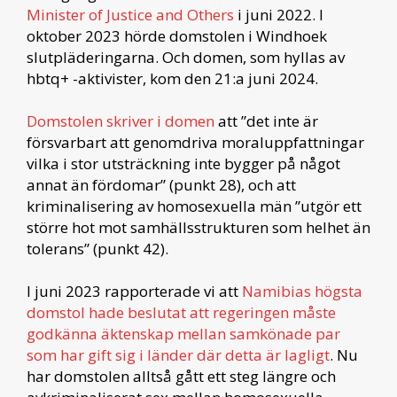
Minister of Justice and Others
i juni 2022. I
oktober 2023 hörde domstolen i Windhoek
slutpläderingarna. Och domen, som hyllas av
hbtq+ -aktivister, kom den 21:a juni 2024.
Domstolen skriver i domen
att ”det inte är
försvarbart att genomdriva moraluppfattningar
vilka i stor utsträckning inte bygger på något
annat än fördomar” (punkt 28), och att
kriminalisering av homosexuella män ”utgör ett
större hot mot samhällsstrukturen som helhet än
tolerans” (punkt 42).
I juni 2023 rapporterade vi att
Namibias högsta
domstol hade beslutat att regeringen måste
godkänna äktenskap mellan samkönade par
som har gift sig i länder där detta är lagligt
. Nu
har domstolen alltså gått ett steg längre och