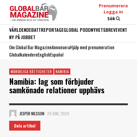
Prenumerera
Logga in
Sök
VÄRLDEN
DEBATT
REPORTAGE
GLOBAL PODD
NYHETSBREV
EVENT
NY PÅ JOBBET
Om Global Bar Magazine
Annonsera
Hjälp med prenumeration
Globalkalendern
English
Español
MÄNSKLIGA RÄTTIGHETER
NAMIBIA
Namibia: lag som förbjuder
samkönade relationer upphävs
JESPER NILSSON
28 JUNI, 2024
Dela artikel