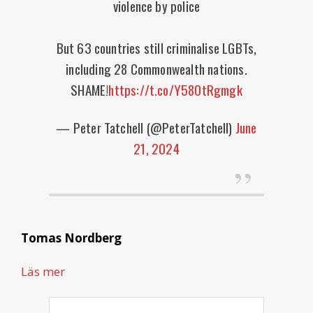
violence by police
But 63 countries still criminalise LGBTs,
including 28 Commonwealth nations.
SHAME!
https://t.co/Y58OtRgmgk
— Peter Tatchell (@PeterTatchell)
June
21, 2024
Tomas Nordberg
Läs mer