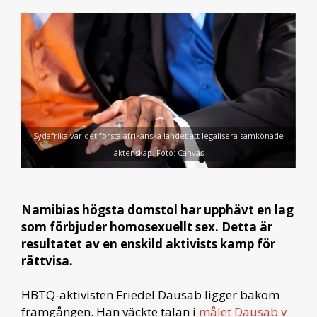
Sydafrika var det första afrikanska landet att legalisera samkönade
äktenskap. Foto: Canvas
Namibias högsta domstol har upphävt en lag
som förbjuder homosexuellt sex. Detta är
resultatet av en enskild aktivists kamp för
rättvisa.
HBTQ-aktivisten Friedel Dausab ligger bakom
framgången. Han väckte talan i
målet Dausab v