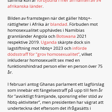
samma kön är
förbjudna i mer än hälften av 54
afrikanska länder
.
Bilden av framstegen när det gäller hbtq+-
rättigheter i Afrika är
blandad
. Förbuden mot
homosexualitet upphävdes i Namibias
grannländer Angola och
Botswana
2021
respektive 2019.
Uganda
skärpte dock sin
lagstiftning mot hbtq+ 2023 och
införde
dödsstraff för ”grov homosexualitet”
, vilket
inkluderar homosexuellt sex med en
funktionshindrad person eller en person över 75
år.
I februari antog Ghanas parlament ett lagförslag
som innebär ett fängelsestraff på upp till fem år
för ”avsiktligt främjande, sponsring eller stöd av
hbtq-aktiviteter”, men presidenten har vägrat att
underteckna det eftersom det ifrågasätts i