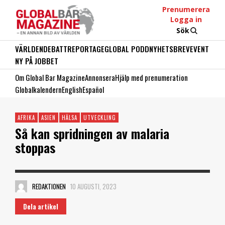
Prenumerera
Logga in
Sök
VÄRLDEN
DEBATT
REPORTAGE
GLOBAL PODD
NYHETSBREV
EVENT
NY PÅ JOBBET
Om Global Bar Magazine
Annonsera
Hjälp med prenumeration
Globalkalendern
English
Español
AFRIKA
ASIEN
HÄLSA
UTVECKLING
Så kan spridningen av malaria
stoppas
REDAKTIONEN
10 AUGUSTI, 2023
Dela artikel