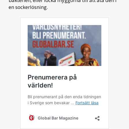
bakterien, eller locka myggorna till att äta den i
en sockerlösning.