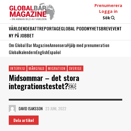
Prenumerera
Logga in
Sök
VÄRLDEN
DEBATT
REPORTAGE
GLOBAL PODD
NYHETSBREV
EVENT
NY PÅ JOBBET
Om Global Bar Magazine
Annonsera
Hjälp med prenumeration
Globalkalendern
English
Español
INTERVJU
MÅNGFALD
MIGRATION
SVERIGE
Midsommar – det stora
integrationstestet?￼
DAVID ISAKSSON
23 JUNI, 2022
Dela artikel