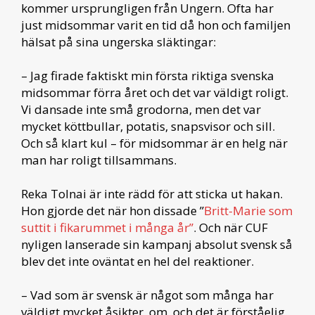
kommer ursprungligen från Ungern. Ofta har
just midsommar varit en tid då hon och familjen
hälsat på sina ungerska släktingar:
– Jag firade faktiskt min första riktiga svenska
midsommar förra året och det var väldigt roligt.
Vi dansade inte små grodorna, men det var
mycket köttbullar, potatis, snapsvisor och sill.
Och så klart kul – för midsommar är en helg när
man har roligt tillsammans.
Reka Tolnai är inte rädd för att sticka ut hakan.
Hon gjorde det när hon dissade ”
Britt-Marie som
suttit i fikarummet i många år”
. Och när CUF
nyligen lanserade sin kampanj absolut svensk så
blev det inte oväntat en hel del reaktioner.
– Vad som är svensk är något som många har
väldigt mycket åsikter, om, och det är förståelig.