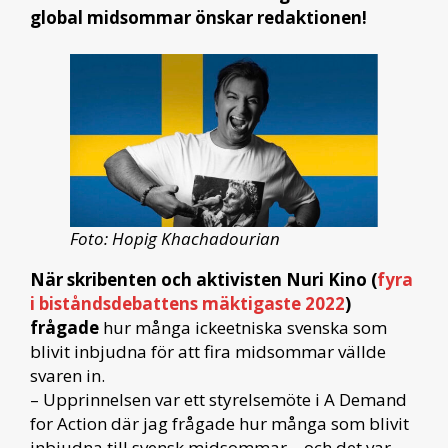
global midsommar önskar redaktionen!
Foto: Hopig Khachadourian
När skribenten och aktivisten Nuri Kino (
fyra
i biståndsdebattens mäktigaste 2022
)
frågade
hur många ickeetniska svenska som
blivit inbjudna för att fira midsommar vällde
svaren in.
– Upprinnelsen var ett styrelsemöte i A Demand
for Action där jag frågade hur många som blivit
inbjudna till svensk midsommar – och det var