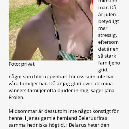
midsom
mar. Då
är julen
betydligt
mer
stressig,
eftersom
det är en
så stark
familjehö
Foto: privat
gtid,
något som blir uppenbart för oss som inte har
våra familjer här. Då är jag glad över att mina
vänners familjer ofta bjuder in mig, säger Jana
Frolén.
Midsommar är dessutom inte något konstigt för
henne. I Janas gamla hemland Belarus firas
samma hedniska högtid, i Belarus heter den